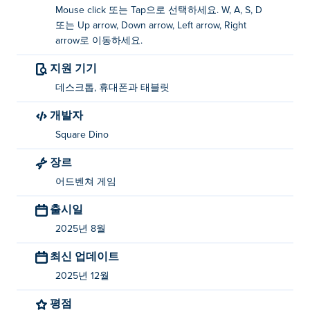
Mouse click 또는 Tap으로 선택하세요. W, A, S, D
캣츠 vs 좀비를 만든 사람은 누구인가요?
또는 Up arrow, Down arrow, Left arrow, Right
arrow로 이동하세요.
캣츠 vs 좀비는 스퀘어 다이노에서 제작했습니다. Poki에
지원 기기
서 처음 선보이는 게임입니다!
데스크톱, 휴대폰과 태블릿
Cats vs Zombies를 무료로 플레이하려면 어떻
개발자
게 해야 하나요?
Square Dino
Poki에서 Cats vs Zombies를 무료로 플레이할 수 있습니
장르
다.
어드벤쳐 게임
모바일 기기와 데스크톱에서 Cats vs Zombies
출시일
를 플레이할 수 있나요?
2025년 8월
캣츠 vs 좀비는 컴퓨터는 물론, 휴대폰, 태블릿 등 모바일
최신 업데이트
기기에서도 플레이할 수 있습니다.
2025년 12월
평점