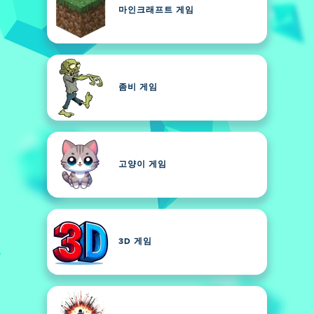
마인크래프트 게임
좀비 게임
고양이 게임
3D 게임