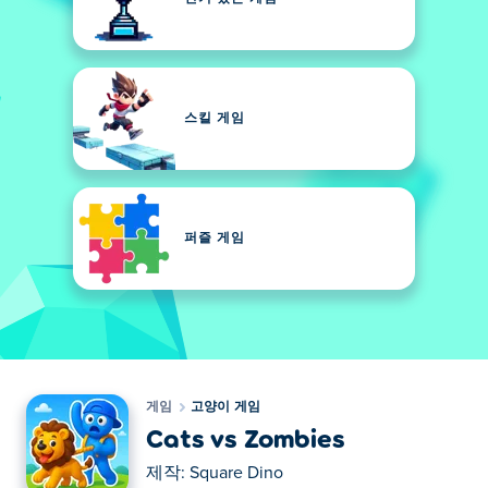
스킬 게임
퍼즐 게임
게임
고양이 게임
Cats vs Zombies
제작:
Square Dino