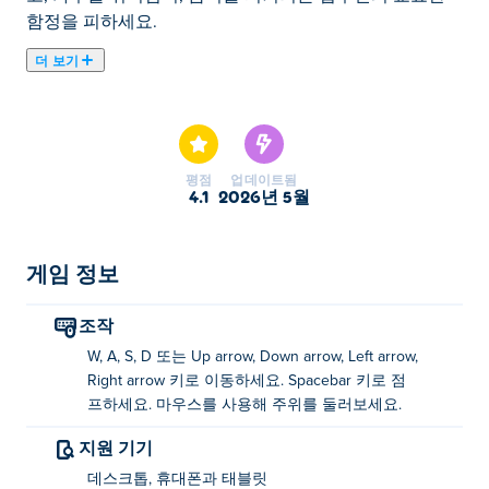
함정을 피하세요.
더 보기
Mouse Mouse: Climb the House는 빠른 속도의 멀티플레
이어 장애물 게임으로, 여러분과 친구들이 궁극의 치즈를
찾아 장난꾸러기 쥐의 작은 발에 뛰어드는 게임입니다! 이
스릴 넘치는 모험에서 여러분은 선반을 올라가고, 가구를
평점
업데이트됨
뛰어넘고, 냉장고에 올라가고, 토스터에서 뛰어내리고, 도
4.1
2026년 5월
전과 놀라움으로 가득한 활기찬 집에서 함정을 피하게 됩
니다.
게임 정보
집을 탐색하면서, 당신은 소중한 치즈를 지키기로 결심한
광적인 집주인이 설치한 점점 더 정교한 함정에 직면하게
조작
될 것입니다. 각 레벨은 당신의 민첩성을 시험하는 새로운
W, A, S, D 또는 Up arrow, Down arrow, Left arrow,
장애물과 영리한 방어를 제공합니다.
Right arrow 키로 이동하세요. Spacebar 키로 점
프하세요. 마우스를 사용해 주위를 둘러보세요.
당신이 보는 모든 쥐는 또 다른 플레이어입니다. 재미에
동참하고 치즈 추격전을 시작하세요!
지원 기기
마우스 마우스, 하우스 오르기는 어떻게 플레이
데스크톱, 휴대폰과 태블릿