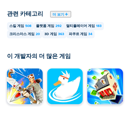
마우스 마우스, 클라임 더 하우스를 모바일 기기
관련 카테고리
더 보기
와 데스크톱에서 플레이할 수 있나요?
스킬 게임
508
플랫폼 게임
292
멀티플레이어 게임
183
마우스 마우스, 하우스 오르기는 컴퓨터와 휴대폰, 태블릿
크리스마스 게임
20
3D 게임
363
파쿠르 게임
34
등 모바일 기기에서 플레이할 수 있습니다.
이 개발자의 더 많은 게임