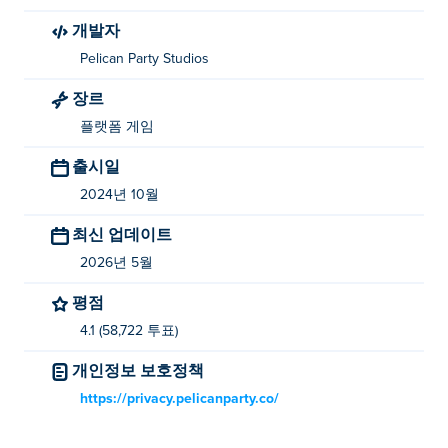
하나요?
개발자
이동: WASD 또는 화살표 키
Pelican Party Studios
점프 : 스페이스바
장르
플랫폼 게임
카메라: 마우스를 사용하여 주변을 둘러보세요
출시일
'마우스 마우스, 집을 오르다'를 만든 사람은 누
2024년 10월
구인가요?
최신 업데이트
마우스 마우스, 클라임 더 하우스는 Pelican Party Studios
2026년 5월
에서 제작했습니다. 다른 게임은 다음에서 플레이하세요.
Poki (포키):
Narrow.One
,
Ducklings.io
,
Nugget Royale
,
평점
Stack City
그리고
Double Dodgers
!
4.1 (58,722 투표)
Mouse Mouse, Climb the House를 무료로 어떻
개인정보 보호정책
게 플레이할 수 있나요?
https://privacy.pelicanparty.co/
Mouse Mouse, Climb the House를 ᴘòᴋɪ에서 무료로 플레
이할 수 있습니다.