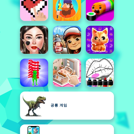
공룡 게임