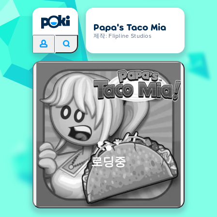
Papa's Taco Mia
제작: Flipline Studios
로딩중