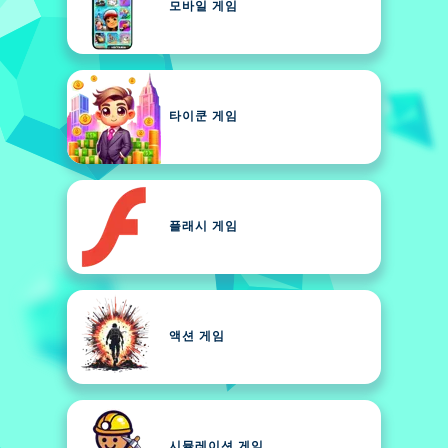
모바일 게임
타이쿤 게임
플래시 게임
액션 게임
시뮬레이션 게임