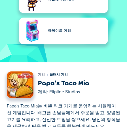
아케이드 게임
게임
플래시 게임
Papa's Taco Mia
제작:
Flipline Studios
Papa's Taco Mia는 바쁜 타코 가게를 운영하는 시뮬레이
션 게임입니다. 배고픈 손님들에게서 주문을 받고, 양념된
고기를 요리하고, 신선한 토핑을 쌓으세요. 당신의 창작물
을 제공하여 팁을 벌고 모두를 행복하게 만드세요.