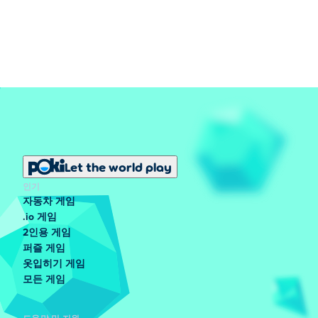
Let the world play
인기
자동차 게임
.io 게임
2인용 게임
퍼즐 게임
옷입히기 게임
모든 게임