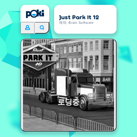
Just Park It 12
제작: Brain Software
로딩중