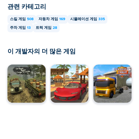
관련 카테고리
스킬 게임
508
자동차 게임
169
시뮬레이션 게임
335
주차 게임
13
트럭 게임
28
이 개발자의 더 많은 게임