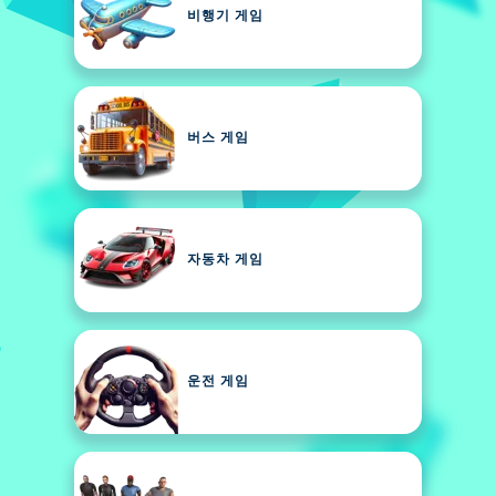
비행기 게임
버스 게임
자동차 게임
운전 게임