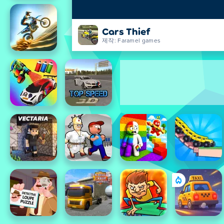
Cars Thief
제작: Faramel games