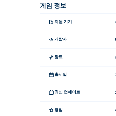
게임 정보
지원 기기
개발자
장르
출시일
최신 업데이트
평점