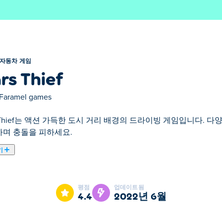
자동차 게임
rs Thief
Faramel games
s Thief는 액션 가득한 도시 거리 배경의 드라이빙 게임입니다. 
며 충돌을 피하세요.
기
ars Thief은(는) 엄선된 자동차 게임 입니다.
평점
업데이트됨
4.4
2022년 6월