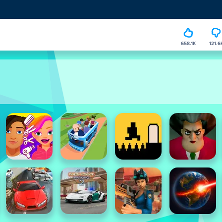
658.1K
121.6