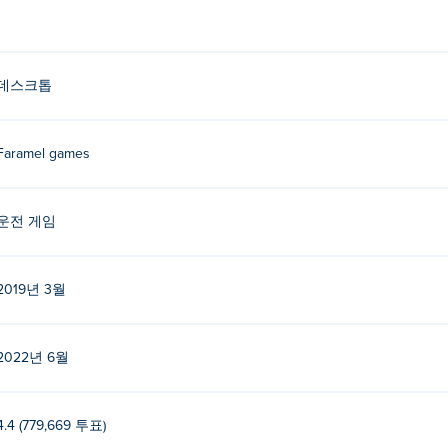
데스크톱
Faramel games
운전 게임
2019년 3월
2022년 6월
4.4 (779,669 투표)