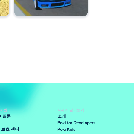
 지원
자세히 알아보기
는 질문
소개
Poki for Developers
 보호 센터
Poki Kids