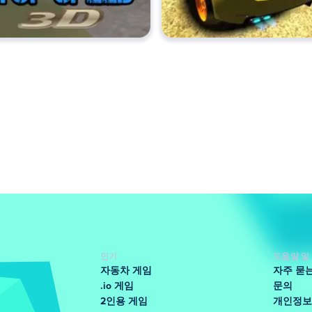
인기
도움말 및
자동차 게임
자주 묻
.io 게임
문의
2인용 게임
개인정보