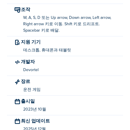
입니까?
조작
W, A, S, D 또는 Up arrow, Down arrow, Left arrow,
이동: WASD 또는 화살표 키
Right arrow 키로 이동. Shift 키로 드리프트.
드리프트: 시프트
Spacebar 키로 배달.
전달: 스페이스바
지원 기기
데스크톱, 휴대폰과 태블릿
Vortelli의 피자 배달을 만든 사람은 누구입니까?
개발자
Vortelli의 피자 배달은 Devortel에 의해 만들어졌습니다.
Devortel
다음에서 다른 게임을 플레이하세요. Poki (포키):
Vortelli's Pizza
!
장르
운전 게임
Vortelli's Pizza Delivery를 무료로 플레이하려면
어떻게 해야 하나요?
출시일
2023년 10월
ᴘεᴋʃ에서 Vortelli의 피자 배달을 무료로 플레이할 수 있습
니다.
최신 업데이트
모바일 기기와 데스크톱에서 Vortelli's Pizza
2025년 12월