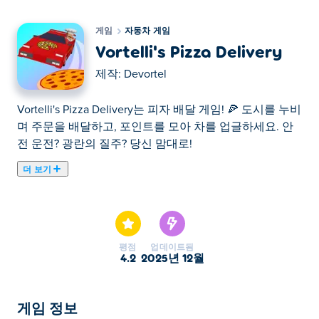
게임
자동차 게임
Vortelli's Pizza Delivery
제작:
Devortel
Vortelli's Pizza Delivery는 피자 배달 게임! 🍕 도시를 누비
며 주문을 배달하고, 포인트를 모아 차를 업글하세요. 안
전 운전? 광란의 질주? 당신 맘대로!
더 보기
Vortelli의 피자 배달은 열정적인 고객에게 제 시간에 피자
를 배달해야 하는 운전 게임입니다! 지도를 읽고, 빠른 자
동차를 제어하고, 압박감 속에서도 성공하는 데 능숙합니
까? 이제 당신이 빛날 시간입니다! 물론 원한다면 혼돈을
평점
업데이트됨
받아들이고 난폭하게 운전하고 장애물에 부딪힐 수도 있
4.2
2025년 12월
습니다. 이 고속 모험에서 당신은 어떤 종류의 운전자가
될까요?
게임 정보
Vortelli의 피자 배달을 플레이하는 방법은 무엇