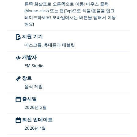
른쪽 화살표로 오른쪽으로 이동! 마우스 클릭
업그레이드할 수 있습니다. 이동하는: 아래쪽 버튼을 탭하
(Mouse click) 또는 탭(Tap)으로 식물/동물을 업그
여 이동하세요. 사물과 상호작용하거나 건물에 들어가려
레이드하세요! 모바일에서는 버튼을 탭해서 이동
면 잠시 그 앞에 서 있으면 됩니다. 식물이나 동물을 탭하
해요!
여 업그레이드할 수도 있습니다.
지원 기기
피자 플래닛은 누가 만들었나요?
데스크톱, 휴대폰과 태블릿
Pizza Planet은 FM Studio에서 제작했습니다. FM Studio
개발자
의 다른 게임들도 플레이해 보세요. Poki (포키):
Doodle
FM Studio
Race
,
Detective Lawrence
,
Forgotten Hill: The Wardrobe
,
Forgotten Hill: The Wardrobe 2
,
Forgotten Hill: The
장르
Wardrobe 3
,
Forgotten Hill: The Wardrobe 4
,
Forgotten
음식 게임
Hill: The Wardrobe 5
,
Forgotten Hill Memento:
출시일
Playground
,
Forgotten Hill Memento: Love Beyond
,
Forgotten Hill Memento: Buried Things
,
Forgotten Hill:
2026년 2월
Puppeteer
,
Forgotten Hill: Fall
,
Forgotten Hill: Surgery
,
최신 업데이트
Little Cabin in the Woods
그리고
Pixel Volley
!
2026년 1월
피자 플래닛을 무료로 플레이하려면 어떻게 해