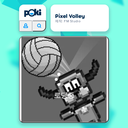
Pixel Volley
제작: FM Studio
로딩중