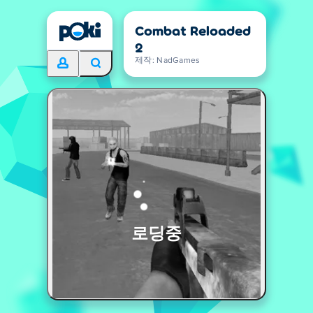
Combat Reloaded
2
제작: NadGames
로딩중