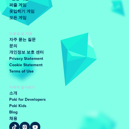
퍼즐 게임
옷입히기 게임
모든 게임
도움말 및 지원
자주 묻는 질문
문의
개인정보 보호 센터
Privacy Statement
Cookie Statement
Terms of Use
자세히 알아보기
소개
Poki for Developers
Poki Kids
Blog
채용