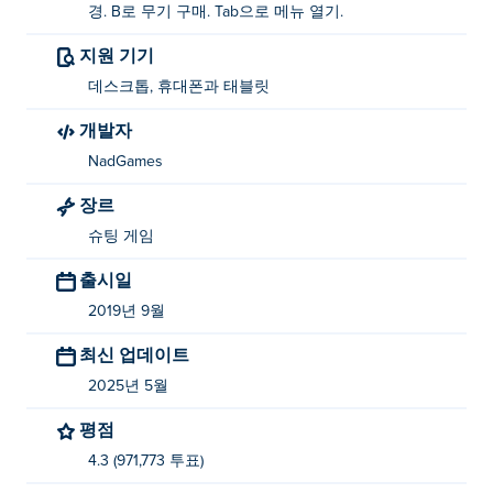
경. B로 무기 구매. Tab으로 메뉴 열기.
지원 기기
데스크톱, 휴대폰과 태블릿
개발자
NadGames
장르
슈팅 게임
출시일
2019년 9월
최신 업데이트
2025년 5월
평점
4.3 (971,773 투표)