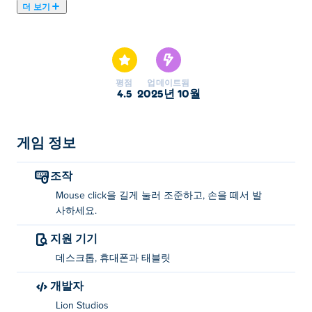
더 보기
Mr Bullet은 전설적인 저격수의 신발을 신고 하는 슈팅 게
임입니다!️ 최고의 슈트를 입고 총을 잡고 전략적 조준과
정밀한 사격으로 적을 쓰러뜨리세요. 환경을 유리하게 활
용하세요. 총알을 튕겨내고 가능한 한 적은 사격으로 여러
평점
업데이트됨
대상을 제거하세요! 무기를 업그레이드하고, 룩을 커스터
4.5
2025년 10월
마이징하고, 궁극의 사수임을 증명하세요. 유명한 Mr.
Bullet이 될 준비가 되셨나요?
게임 정보
Mr Bullet은 어떻게 플레이하나요?
조작
조준하려면 클릭해서 누르고, 쏘려면 놓으면 됩니다.
Mouse click을 길게 눌러 조준하고, 손을 떼서 발
Mr Bullet을 만든 사람은 누구인가요?
사하세요.
지원 기기
Mr Bullet은 Lion Studios에서 제작했습니다. 다른 게임을
플레이하세요 Poki (포키):
Love Balls
그리고
Happy Glass
!
데스크톱, 휴대폰과 태블릿
개발자
Mr Bullet을 무료로 플레이하려면 어떻게 해야
하나요?
Lion Studios