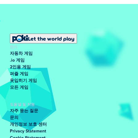
Let the world play
인기
자동차 게임
.io 게임
2인용 게임
퍼즐 게임
옷입히기 게임
모든 게임
도움말 및 지원
자주 묻는 질문
문의
개인정보 보호 센터
Privacy Statement