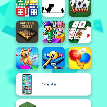
모바일 게임