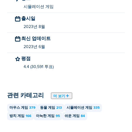
Idle Mining Empire
,
Idle Money Tree
, stupid-zombies,
시뮬레이션 게임
Classic Solitaire
, castle-fight-with-buddies,
Ping Pong
,
sudoku-village,
Tactical Squad
,
Super Bubble Shooter
,
출시일
Mine Sweeper
,
Mine Sweeper
, 8-ball-pool-with-buddies,
2023년 8월
mahjong-pyramids, unblock-it,
Power Badminton
,
True
Love Calculator
,
Hangman
,
Ludo Hero
, math-trivia-live,
최신 업데이트
Super Girl Story
그리고
Typing Fighter
2023년 6월
Idle Pet Business를 무료로 플레이하려면 어떻
평점
게 해야 하나요?
4.4 (30,591 투표)
Idle Pet Business는 Poki에서 무료로 플레이할 수 있습니
다.
관련 카테고리
Idle Pet Business를 모바일 기기와 데스크톱에
더 보기
서 플레이할 수 있나요?
마우스 게임
379
동물 게임
213
시뮬레이션 게임
335
Idle Pet Business는 컴퓨터와 휴대폰 및 태블릿과 같은 모
방치 게임
166
아늑한 게임
95
쉬운 게임
84
바일 장치에서 플레이할 수 있습니다.