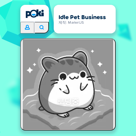
Idle Pet Business
제작: MarketJS
로딩중