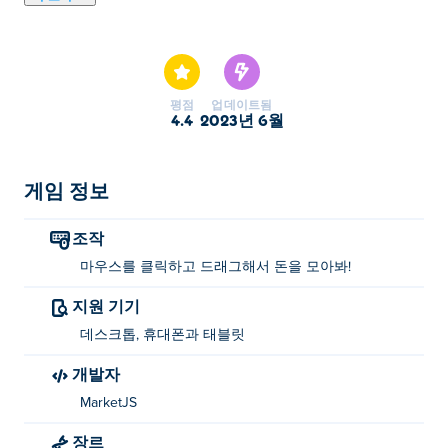
Idle Pet Business는 나만의 펫샵을 개발하여 백만장자가
될 수 있는 방치형 게임입니다! 귀여운 햄스터를 시작으로
다양한 애완 동물을 잠금 해제하고, 코인으로 양육하고,
능력을 레벨업할 수 있습니다. 수입을 극대화하기 위해 소
평점
업데이트됨
셜 미디어를 통해 애완 동물 가게를 홍보하는 것을 놓치지
4.4
2023년 6월
마십시오! 애완 동물 제국을 건설할 준비가 되셨습니까?
유휴 모험을 시작하자!
게임 정보
Idle Pet Business는 어떻게 플레이하나요?
조작
애완 동물 위로 마우스를 클릭하고 드래그하여 돈을 모으
마우스를 클릭하고 드래그해서 돈을 모아봐!
십시오. 더 많은 돈을 벌기 위해 애완 동물과 상점을 업그
레이드하십시오!
지원 기기
데스크톱, 휴대폰과 태블릿
누가 Idle Pet Business를 만들었습니까?
개발자
Idle Pet Business는 MarketJS에서 만듭니다. 다른 게임 플
MarketJS
레이 Poki (포키):
Rally Champion
, stupid-zombies-2,
castle-blocks,
Idle Startup Tycoon
,
Idle Farming Business
,
장르