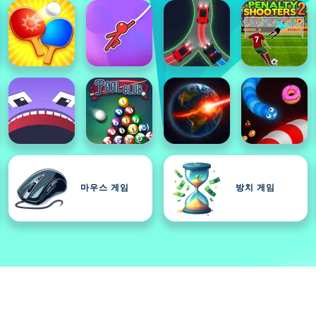
마우스 게임
방치 게임