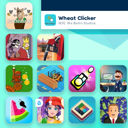
Wheat Clicker
제작: We Ballin Studios