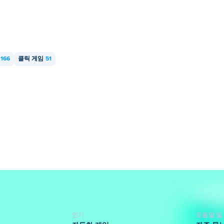
166
클릭 게임
51
인기
도움말 및