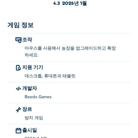
건설하며 수익을 극대화하세요. 유능한 관리자를 고용하
4.3
2025년 1월
여 확장하는 기업을 감독하고, 효율성을 높이기 위해 시설
을 업그레이드하고, 귀중한 우유를 훔치려는 도둑을 쫓아
내세요! 당신은 진정한 소농업의 거물이 될 수 있나요?
게임 정보
유휴 외양간을 플레이하는 방법?
조작
마우스를 사용해서 농장을 업그레이드하고 확장
마우스를 사용하여 농장을 업그레이드하고 확장하세요!
하세요.
누가 유휴 외양간을 만들었나요?
지원 기기
Idle Cowshed는 Beedo Games에서 제작했습니다. 다른
데스크톱, 휴대폰과 태블릿
게임을 다음에서 플레이하세요. Poki (포키):
Idle Gold
개발자
Miner
,
Chicken Merge
,
Base Defense 2
,
Pirate Defense
,
Beedo Games
Call of Tanks
,
Base Defense
, blocky-snakes,
Clash Of
Armour
,
Clash of Skulls
,
Clash of Tanks
, dark-boy,
Jelly
장르
Sokoban
,
Mafia Wars
, swingers, 그리고
Tanko.io
!
방치 게임
Idle Cowshed를 무료로 플레이하려면 어떻게
출시일
해야 하나요?