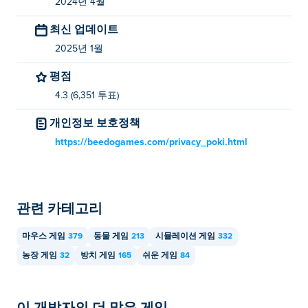
2024년 4월
ᴘυᴋʃ에서 Idle Cowshed를 무료로 플레이할 수 있습니다.
최신 업데이트
모바일 기기와 데스크톱에서 Idle Cowshed를
2025년 1월
플레이할 수 있나요?
평점
유휴 외양간(Idle Cowshed)은 컴퓨터와 휴대폰, 태블릿과
4.3 (6,351 투표)
같은 모바일 장치에서 플레이할 수 있습니다.
개인정보 보호정책
https://beedogames.com/privacy_poki.html
관련 카테고리
마우스 게임
379
동물 게임
213
시뮬레이션 게임
332
농장 게임
32
방치 게임
165
쉬운 게임
84
이 개발자의 더 많은 게임