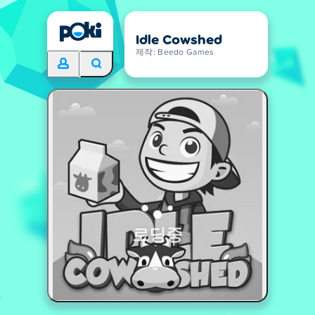
Idle Cowshed
제작: Beedo Games
로딩중