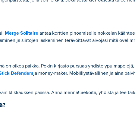
onpaistetta, jolla voit leikkiä. Jokaisesta kierroksesta tulee her
si.
Merge Solitaire
antaa korttien pinoamiselle nokkelan käänte
inen ja siirtojen laskeminen terävöittävät aivojasi mitä ovelimm
Tämä on oikea paikka. Pokin kirjasto pursuaa yhdistelypulmapelejä
Stick Defenders
ja money-maker. Mobiiliystävällinen ja aina päivit
ain klikkauksen päässä. Anna mennä! Sekoita, yhdistä ja tee taik
sä?