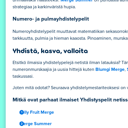
uhmaavaksi haasteeksi.
Merge Summer
on puhdasta auring
strategiaa ja karkinväristä hupia.
Numero- ja pulmayhdistelypelit
Numeroyhdistelypelit muuttavat matematiikan sekasorrok
tarkkuutta, pulmia ja hieman kaaosta. Pinoaminen, murskaam
Yhdistä, kasva, valloita
Etsitkö ilmaisia yhdistelypelejä netistä ilman latauksia? 
numeronmurskaajia ja uusia hittejä kuten
Blumgi Merge
,
taskussasi.
Joten mitä odotat? Seuraava yhdistelymestariteoksesi on v
Mitkä ovat parhaat ilmaiset Yhdistyspelit netis
Jelly Fruit Merge
Merge Summer