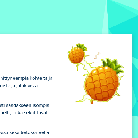
ehittyneempiä kohteita ja
sta ja jalokivistä
sesti saadakseen isompia
elit, jotka sekoittavat
vasti sekä tietokoneella