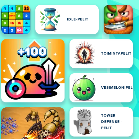
IDLE-PELIT
TOIMINTAPELIT
VESIMELONIPELIT
TOWER
DEFENSE -
PELIT