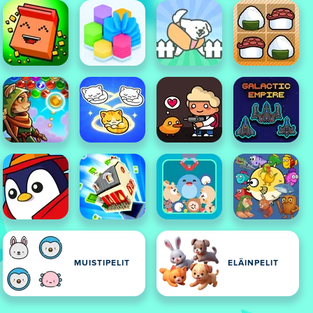
MUISTIPELIT
ELÄINPELIT