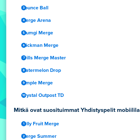
Bounce Ball
Merge Arena
Blumgi Merge
Stickman Merge
Drills Merge Master
Watermelon Drop
Simple Merge
Crystal Outpost TD
Mitkä ovat suosituimmat Yhdistyspelit mobiililait
Jelly Fruit Merge
Merge Summer