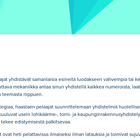
aajat yhdistävät samanlaisia esineitä luodakseen vahvempia tai k
ava mekaniikka antaa sinun yhdistellä kaikkea numeroista, laatoi
in teemasta riippuen.
rategiaa, haastaen pelaajat suunnittelemaan yhdistelmiä huolelli
kuuluvat usein lohikäärme-, torni- ja kaupunginrakennusyhdistelyp
 tekee edistymisestä palkitsevaa.
ovat heti pelattavissa ilmaiseksi ilman latauksia ja toimivat suju