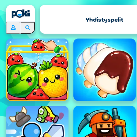
Yhdistyspelit