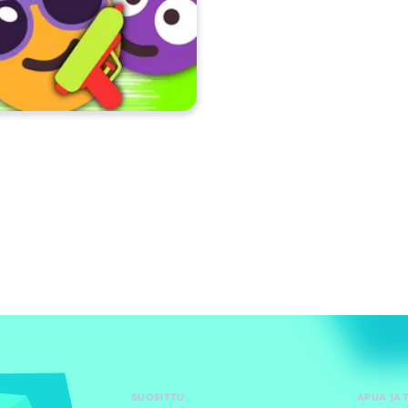
SUOSITTU
APUA JA 