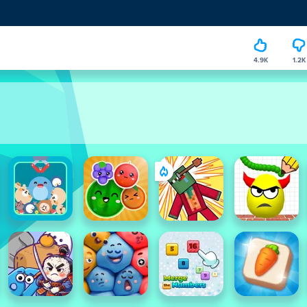
4.9K
1.2K