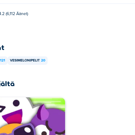
4.2 (6,112 Äänet)
at
121
VESIMELONIPELIT
20
jältä