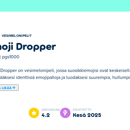
VESIMELONIPELIT
oji Dropper
t
pgs1000
Dropper on vesimelonipeli, jossa suosikkiemojisi ovat keskeisellä 
ääksesi identtisiä emojipalloja ja luodaksesi suurempia, hullumpia
 LISÄÄ
ikkiemojisi ovat keskeisellä sijalla! Pudota strategisesti emojipa
oja. Pienistä hymyistä vihaisiin kasvoihin ja ilkikuriseen virnisty
ARVOSANA
PÄIVITETTY
tta taulu pysyy selkeänä ja tähtää äärimmäiseen mega-emojiin! Vo
4.2
kesä 2025