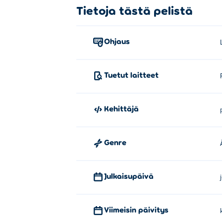
Kuinka pelata Emoji Dropperia?
Tietoja tästä pelistä
Siirrä emojipalloasi hiirellä ja pudota se k
Ohjaus
Kuka loi Emoji Dropperin?
Emoji Dropper on luonut pgs1000. Tämä on
Tuetut laitteet
Kuinka voin pelata Emoji Dropperi
Voit pelata Emoji Dropperia ilmaiseksi Pok
Kehittäjä
Voinko pelata Emoji Dropperia mobii
Genre
Emoji Dropperia voi pelata tietokoneellasi ja
Julkaisupäivä
Viimeisin päivitys