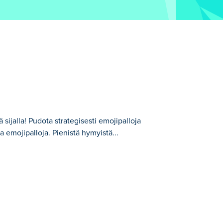
sijalla! Pudota strategisesti emojipalloja
 emojipalloja. Pienistä hymyistä...
lloja yhdistääksesi identtisiä emojipalloja
kseen, kaikki suosikkisi ovat täällä.
itko luoda kaikkien aikojen suurimman