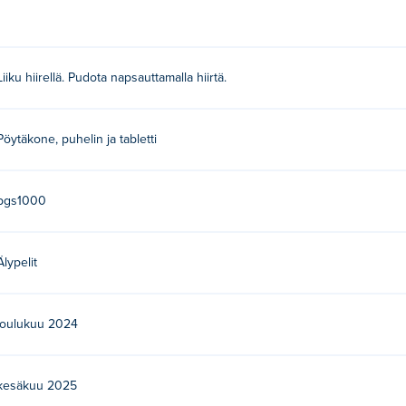
uppiin napsauttamalla!
Liiku hiirellä. Pudota napsauttamalla hiirtä.
 heidän ensimmäinen pelinsä Poki-sivustolla!
Pöytäkone, puhelin ja tabletti
a ilmaiseksi?
i.
pgs1000
lilaitteilla ja työpöydällä?
Älypelit
 mobiililaitteilla, kuten puhelimilla ja tableteilla.
joulukuu 2024
kesäkuu 2025