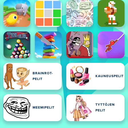
BRAINROT-
KAUNEUSPELIT
PELIT
TYTTÖJEN
MEEMIPELIT
PELIT