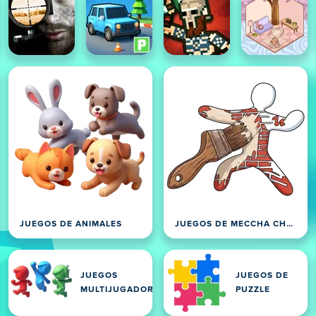
JUEGOS DE ANIMALES
JUEGOS DE MECCHA CHAMELEON
JUEGOS
JUEGOS DE
MULTIJUGADOR
PUZZLE