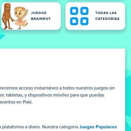
JUEGOS
TODAS LAS
BRAINROT
CATEGORÍAS
 Ofrecemos acceso instantáneo a todos nuestros juegos sin
r, tabletas, y dispositivos móviles para que puedas
voritos en Poki.
 plataforma a diario. Nuestra categoría
Juegos Populares