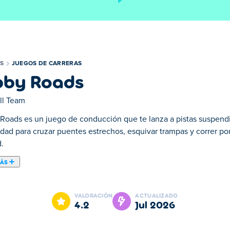
S
JUEGOS DE CARRERAS
by Roads
ll Team
Roads es un juego de conducción que te lanza a pistas suspendid
dad para cruzar puentes estrechos, esquivar trampas y correr por
.
MÁS
ue combina conducción, carreras y parkour en una emocionante 
ras exploras mundos divertidos y coloridos. Juega solo para perf
VALORACIÓN
ACTUALIZADO
 Desbloquea vehículos increíbles como monster trucks, coches de 
4.2
jul 2026
onquistar la carretera?