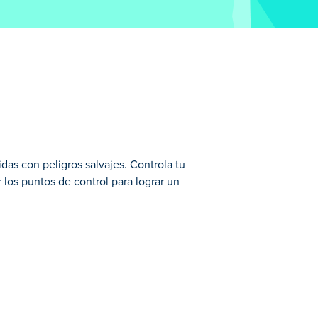
as con peligros salvajes. Controla tu
 los puntos de control para lograr un
aventura. Salta obstáculos, mantente en
eccionar tus habilidades o compite con tus
juguete y coches de carreras a lo largo