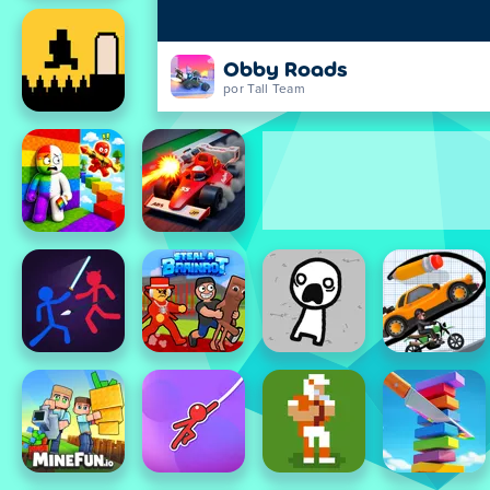
Obby Roads
por Tall Team