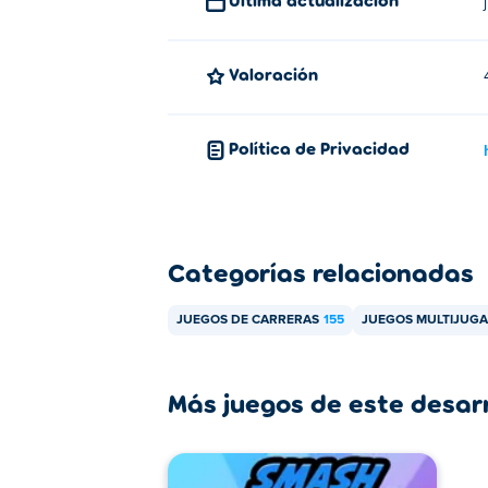
¿Puedo jugar a Obby Roads con m
¡Sí! Obby Roads es un juego para un jugad
Valoración
Política de Privacidad
Categorías relacionadas
JUEGOS DE CARRERAS
155
JUEGOS MULTIJUG
Más juegos de este desar