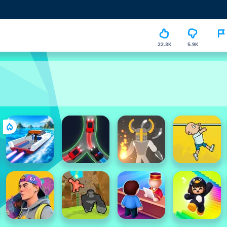
22.3K
5.9K