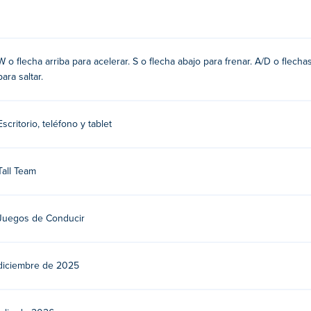
cia arriba
W o flecha arriba para acelerar. S o flecha abajo para frenar. A/D o flech
para saltar.
zquierda y derecha
Escritorio, teléfono y tablet
eam. Juega a sus otros juegos en Poki:
Smash Karts
¡
Tall Team
gratis?
Juegos de Conducir
positivos móviles y en ordenador?
diciembre de 2025
r y en dispositivos móviles como teléfonos y tabletas.