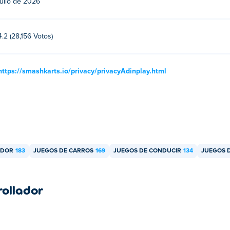
julio de 2026
i amigo?
or o multijugador, ¡así que puedes jugar con tus amigos en línea
4.2 (28,156 Votos)
https://smashkarts.io/privacy/privacyAdinplay.html
ADOR
183
JUEGOS DE CARROS
169
JUEGOS DE CONDUCIR
134
JUEGOS 
rollador