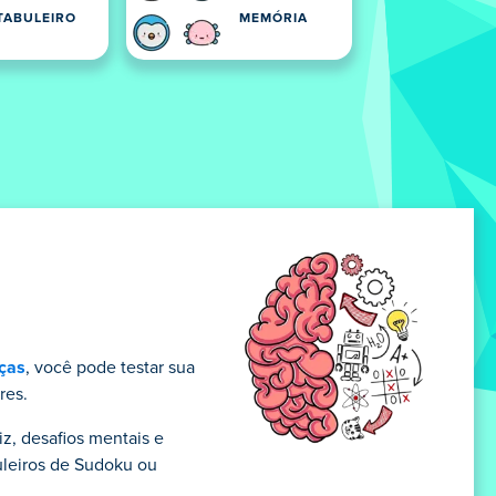
TABULEIRO
MEMÓRIA
ças
, você pode testar sua
res.
iz, desafios mentais e
uleiros de Sudoku ou