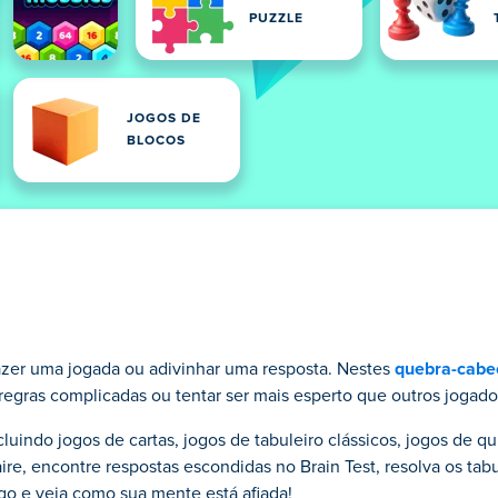
PUZZLE
JOGOS DE
BLOCOS
fazer uma jogada ou adivinhar uma resposta. Nestes
quebra-cabe
egras complicadas ou tentar ser mais esperto que outros jogado
cluindo jogos de cartas, jogos de tabuleiro clássicos, jogos de qu
ire, encontre respostas escondidas no Brain Test, resolva os tab
go e veja como sua mente está afiada!