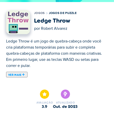
JOGOS
JOGOS DE PUZZLE
Ledge Throw
por
Robert Alvarez
Ledge Throw é um jogo de quebra-cabeça onde você
cria plataformas temporárias para subir e completa
quebra-cabeças de plataforma com maneiras criativas.
Em primeiro lugar, use as teclas WASD ou setas para
correr e pular.
VER MAIS
Ledge Throw é um jogo de quebra-cabeça onde você
cria plataformas temporárias para subir e completa
quebra-cabeças de plataforma com maneiras criativas.
Em primeiro lugar, use as teclas WASD ou setas para
AVALIAÇÃO
ATUALIZADO
correr e pular. Pressionar X lançará uma plataforma
3.9
out. de 2023
semelhante a um bumerangue na qual você pode ficar.