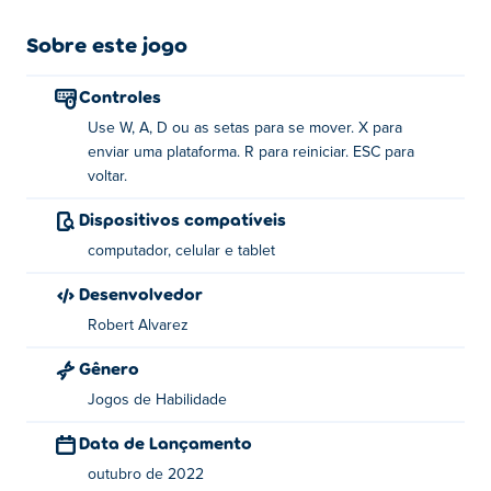
No entanto, criar outra plataforma destrói a criada
anteriormente - mesmo que você esteja atualmente nela!
Sobre este jogo
Portanto, tenha cuidado e pense em seus movimentos
antes de entrar em perigo. E não se preocupe se você
Controles
ficar preso - você sempre pode usar uma dica para
Use W, A, D ou as setas para se mover. X para
mostrar a ordem dos movimentos. Existem 24 níveis
enviar uma plataforma. R para reiniciar. ESC para
divertidos e quebra-cabeças inteligentemente projetados
voltar.
para fazer você coçar a cabeça!
Dispositivos compatíveis
Como jogar Ledge Throw?
computador, celular e tablet
Mover - WAD ou teclas de seta
Desenvolvedor
Robert Alvarez
Plataforma de envio - X
Gênero
Redefinir - R
Jogos de Habilidade
Voltar - ESC
Data de Lançamento
Quem criou o Ledge Throw?
outubro de 2022