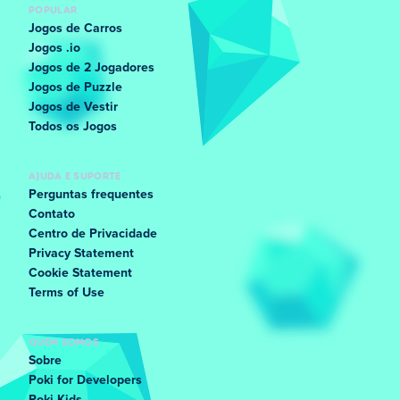
POPULAR
Jogos de Carros
Jogos .io
Jogos de 2 Jogadores
Jogos de Puzzle
Jogos de Vestir
Todos os Jogos
AJUDA E SUPORTE
Perguntas frequentes
Contato
Centro de Privacidade
Privacy Statement
Cookie Statement
Terms of Use
QUEM SOMOS
Sobre
Poki for Developers