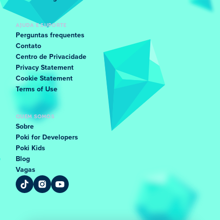
AJUDA E SUPORTE
Perguntas frequentes
Contato
Centro de Privacidade
Privacy Statement
Cookie Statement
Terms of Use
QUEM SOMOS
Sobre
Poki for Developers
Poki Kids
Blog
Vagas