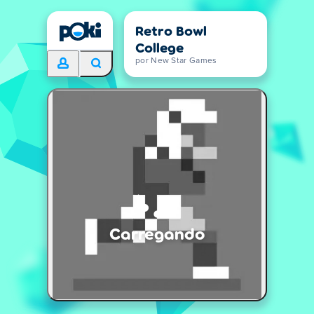
Retro Bowl
College
por New Star Games
Carregando