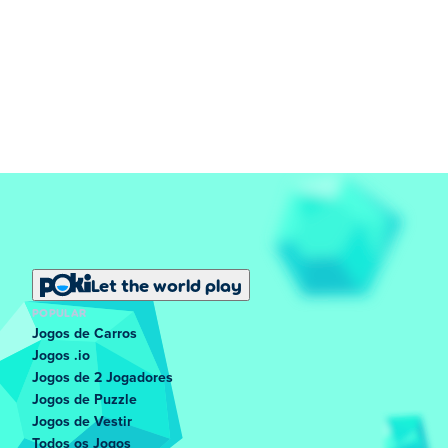
Let the world play
POPULAR
Jogos de Carros
Jogos .io
Jogos de 2 Jogadores
Jogos de Puzzle
Jogos de Vestir
Todos os Jogos