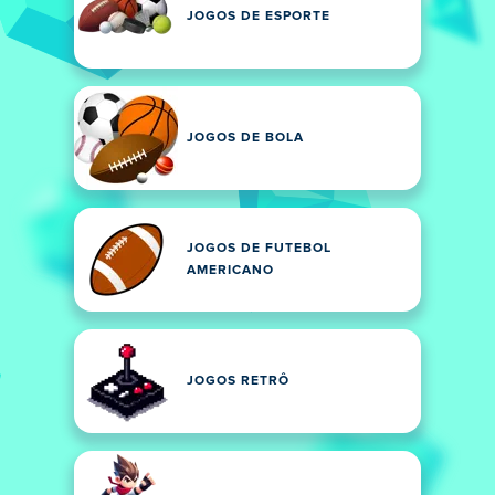
JOGOS DE ESPORTE
JOGOS DE BOLA
JOGOS DE FUTEBOL
AMERICANO
JOGOS RETRÔ