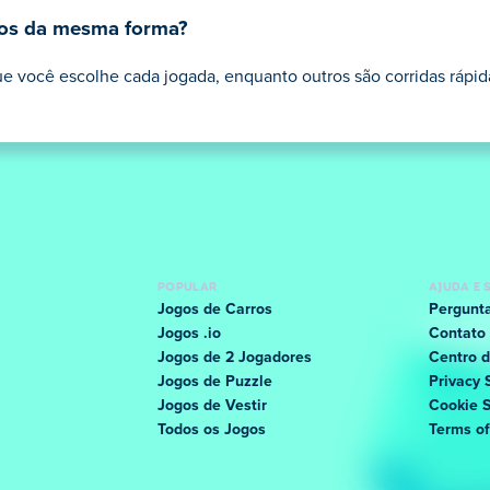
dos da mesma forma?
ocê escolhe cada jogada, enquanto outros são corridas rápidas
POPULAR
AJUDA E 
Jogos de Carros
Pergunta
Jogos .io
Contato
Jogos de 2 Jogadores
Centro d
Jogos de Puzzle
Privacy 
Jogos de Vestir
Cookie 
Todos os Jogos
Terms o