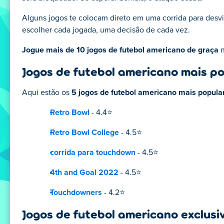
Alguns jogos te colocam direto em uma corrida para desvi
escolher cada jogada, uma decisão de cada vez.
Jogue mais de 10 jogos de futebol americano de graça
n
Jogos de futebol americano mais p
Aqui estão os
5 jogos de futebol americano mais popula
Retro Bowl
- 4.4⭐
Retro Bowl College
- 4.5⭐
corrida para touchdown
- 4.5⭐
4th and Goal 2022
- 4.5⭐
Touchdowners
- 4.2⭐
Jogos de futebol americano exclusi