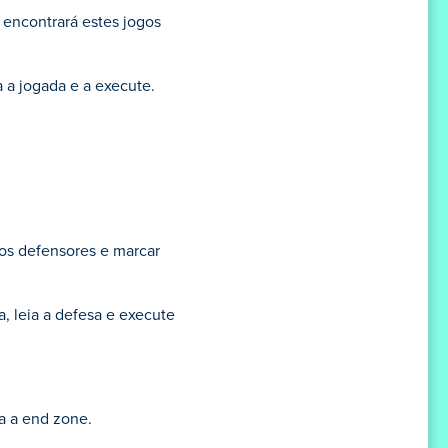
 encontrará estes jogos
 a jogada e a execute.
los defensores e marcar
, leia a defesa e execute
a a end zone.