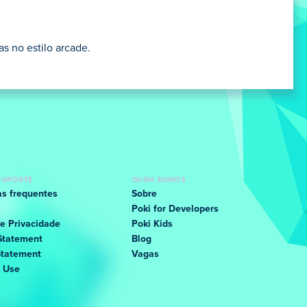
 no estilo arcade.
SUPORTE
QUEM SOMOS
s frequentes
Sobre
Poki for Developers
e Privacidade
Poki Kids
Statement
Blog
Statement
Vagas
f Use