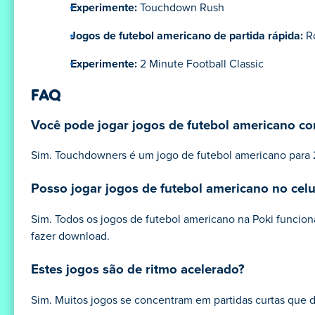
Experimente:
Touchdown Rush
Jogos de futebol americano de partida rápida:
Ro
Experimente:
2 Minute Football Classic
FAQ
Você pode jogar jogos de futebol americano c
Sim. Touchdowners é um jogo de futebol americano para 
Posso jogar jogos de futebol americano no celu
Sim. Todos os jogos de futebol americano na Poki funcio
fazer download.
Estes jogos são de ritmo acelerado?
Sim. Muitos jogos se concentram em partidas curtas que