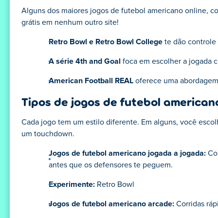
Alguns dos maiores jogos de futebol americano online, co
grátis em nenhum outro site!
Retro Bowl e Retro Bowl College
te dão controle 
A série 4th and Goal
foca em escolher a jogada c
American Football REAL
oferece uma abordagem m
Tipos de jogos de futebol american
Cada jogo tem um estilo diferente. Em alguns, você escol
um touchdown.
Jogos de futebol americano jogada a jogada:
Con
antes que os defensores te peguem.
Experimente:
Retro Bowl
Jogos de futebol americano arcade:
Corridas ráp