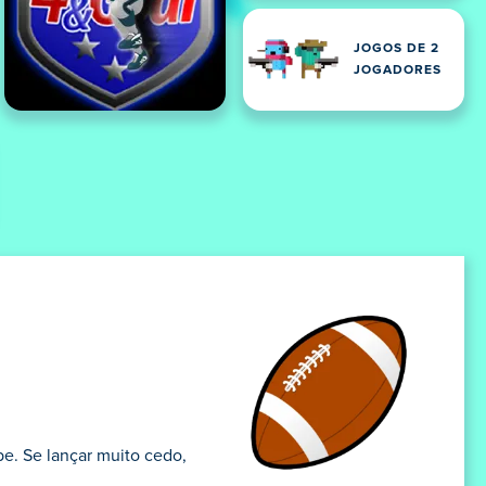
JOGOS DE 2
JOGADORES
be. Se lançar muito cedo,