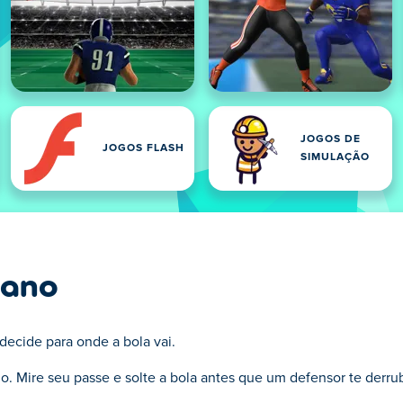
JOGOS DE
JOGOS FLASH
SIMULAÇÃO
cano
decide para onde a bola vai.
o. Mire seu passe e solte a bola antes que um defensor te derru