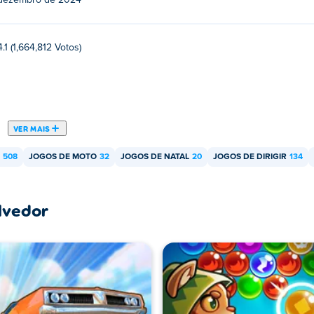
dezembro de 2024
4.1 (1,664,812 Votos)
VER MAIS
508
JOGOS DE MOTO
32
JOGOS DE NATAL
20
JOGOS DE DIRIGIR
134
lvedor