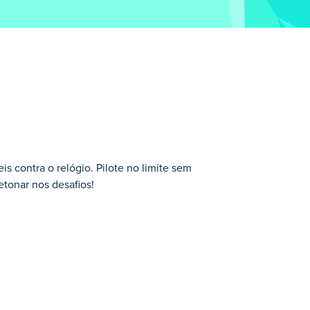
is contra o relógio. Pilote no limite sem
etonar nos desafios!
oto! Suba na sua bicicleta favorita e
stáculos e corra contra o relógio para
lize sua bicicleta e personalize seu