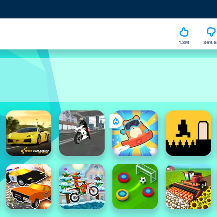
1.3M
369.6