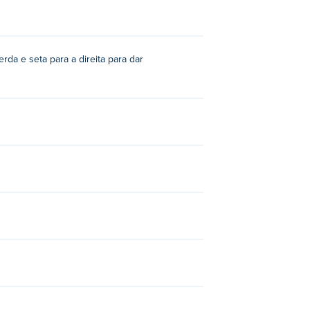
ará-la
giros
rda e seta para a direita para dar
Car Challenge 3
!