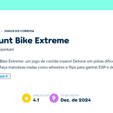
JOGOS DE CORRIDA
unt Bike Extreme
yperkani
Bike Extreme: um jogo de corrida insano! Detone em pistas difíce
e faça manobras iradas como wheelies e flips para ganhar EXP e d
AIS
ue permite mostrar suas melhores habilidades de acrobacias de m
elvas, armazéns e ferros-velhos. Conquiste todos os tipos de ob
AVALIAÇÃO
ATUALIZADO
entos incríveis durante os saltos para ganhar recompensas. Atua
4.1
dez. de 2024
para se tornar o melhor piloto de dublês?