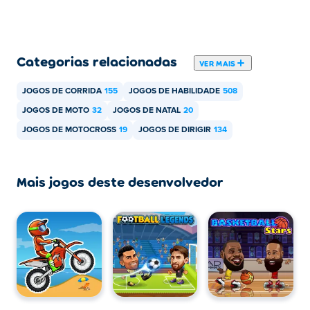
Use a tecla S ou seta para baixo para quebrar
Use as teclas A e D ou Seta para a esquerda e
Seta para a direita para posicionar sua moto.
Categorias relacionadas
VER MAIS
Essas teclas são cruciais para a realização de
front flips e back flips.
JOGOS DE CORRIDA
155
JOGOS DE HABILIDADE
508
JOGOS DE MOTO
32
JOGOS DE NATAL
20
JOGOS DE MOTOCROSS
19
JOGOS DE DIRIGIR
134
Mais jogos deste desenvolvedor