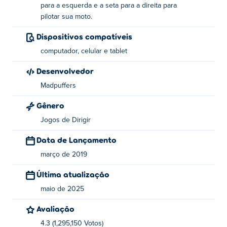
completar os níveis.
para a esquerda e a seta para a direita para
pilotar sua moto.
Desenvolvedor e data de lançamento
Dispositivos compatíveis
O Moto X3M Winter foi desenvolvido pela Madpuffers em
computador, celular e tablet
dezembro de 2017. Eles são os criadores de toda a série
Desenvolvedor
Moto X3M.
Madpuffers
Dicas e truques
Gênero
Para obter as melhores dicas e truques, dê uma olhada
Jogos de Dirigir
em nosso
Moto X3M
descrição da página do jogo. Aqui
você descobre como aumentar a velocidade, reduzir o
Data de Lançamento
tempo e muito mais!
março de 2019
Como jogar o Moto X3M Winter?
Última atualização
maio de 2025
É assim que você joga o Moto X3M Winter:
Avaliação
Use a tecla W ou seta para cima para acelerar
4.3 (1,295,150 Votos)