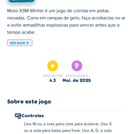
Moto X3M Winter é um jogo de corrida em pistas
nevadas. Corra em rampas de gelo, faça acrobacias no ar
e evite armadilhas explosivas para vencer antes que o
tempo acabe.
VER MAIS
Acelere com sua moto pelas montanhas geladas no Moto
X3M 4: Winter! Este jogo de moto desafia você a dirigir
em pontes feitas de bengalas de doces e outras
guloseimas. Ande de motocicleta passando por bonecos
AVALIAÇÃO
ATUALIZADO
de neve e árvores de Natal com Rudolph, a Rena do
4.3
mai. de 2025
Nariz Vermelho e Papai Noel! O Moto X3M Winter é
também chamado de Moto X3M 4: Winter, por ser a
quarta parte desta bem-sucedida série de jogos a motor,
Sobre este jogo
que inclui
Moto X3M 5 Pool Party
e o mais recente
Moto
X3M Spooky Land
. Colete todas as estrelas que você
Controles
pode ganhar em cada nível para atualizar sua bicicleta e,
Use W ou a seta para cima para acelerar. Use S
finalmente, comprar o trenó do Papai Noel para
ou a seta para baixo para frear. Use A, D, a seta