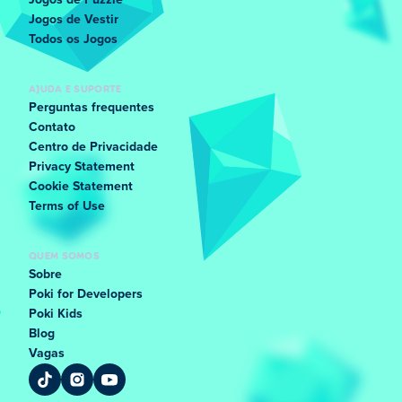
Jogos de Puzzle
Jogos de Vestir
Todos os Jogos
AJUDA E SUPORTE
Perguntas frequentes
Contato
Centro de Privacidade
Privacy Statement
Cookie Statement
Terms of Use
QUEM SOMOS
Sobre
Poki for Developers
Poki Kids
Blog
Vagas