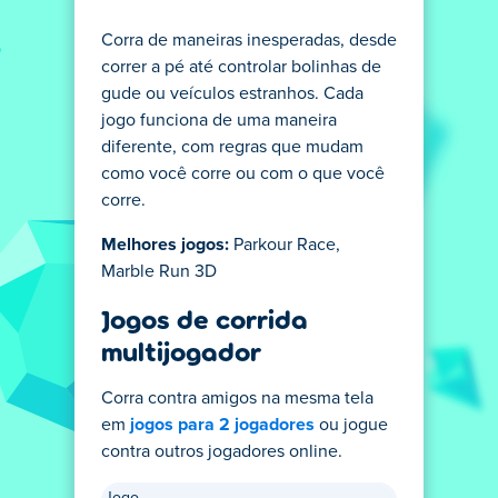
Corra de maneiras inesperadas, desde
correr a pé até controlar bolinhas de
gude ou veículos estranhos. Cada
jogo funciona de uma maneira
diferente, com regras que mudam
como você corre ou com o que você
corre.
Melhores jogos:
Parkour Race,
Marble Run 3D
Jogos de corrida
multijogador
Corra contra amigos na mesma tela
em
jogos para 2 jogadores
ou jogue
contra outros jogadores online.