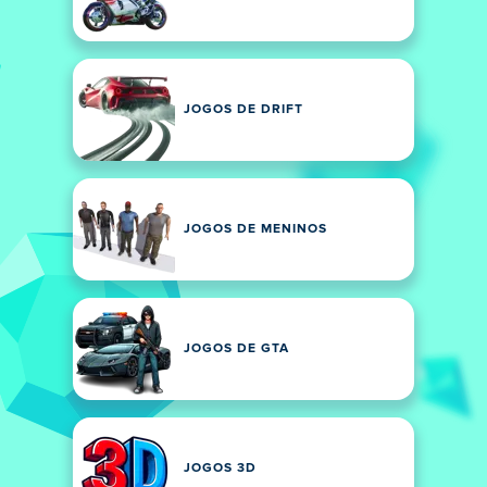
JOGOS DE DRIFT
JOGOS DE MENINOS
JOGOS DE GTA
JOGOS 3D