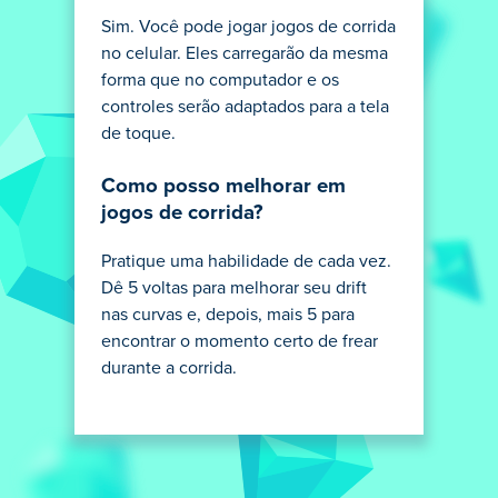
Sim. Você pode jogar jogos de corrida
no celular. Eles carregarão da mesma
forma que no computador e os
controles serão adaptados para a tela
de toque.
Como posso melhorar em
jogos de corrida?
Pratique uma habilidade de cada vez.
Dê 5 voltas para melhorar seu drift
nas curvas e, depois, mais 5 para
encontrar o momento certo de frear
durante a corrida.