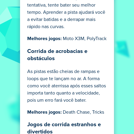
tentativa, tente bater seu melhor
tempo. Aprender a pista ajudará você
a evitar batidas e a derrapar mais
rápido nas curvas.
Melhores jogos:
Moto X3M, PolyTrack
Corrida de acrobacias e
obstáculos
As pistas estão cheias de rampas e
loops que te lançam no ar. A forma
como você aterrissa após esses saltos
importa tanto quanto a velocidade,
pois um erro fará você bater.
Melhores jogos:
Death Chase, Tricks
Jogos de corrida estranhos e
divertidos