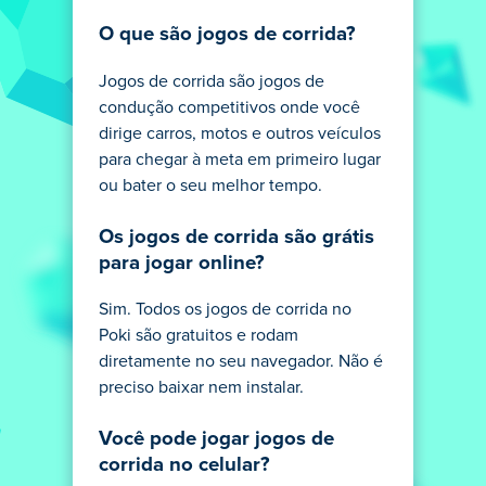
O que são jogos de corrida?
Jogos de corrida são jogos de
condução competitivos onde você
dirige carros, motos e outros veículos
para chegar à meta em primeiro lugar
ou bater o seu melhor tempo.
Os jogos de corrida são grátis
para jogar online?
Sim. Todos os jogos de corrida no
Poki são gratuitos e rodam
diretamente no seu navegador. Não é
preciso baixar nem instalar.
Você pode jogar jogos de
corrida no celular?