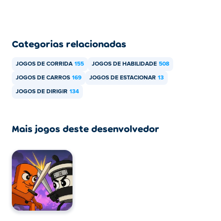
dispositivos móveis e desktop?
Car Parking School pode ser jogado no seu computador
e em dispositivos móveis como celulares e tablets.
Categorias relacionadas
JOGOS DE CORRIDA
155
JOGOS DE HABILIDADE
508
JOGOS DE CARROS
169
JOGOS DE ESTACIONAR
13
JOGOS DE DIRIGIR
134
Mais jogos deste desenvolvedor