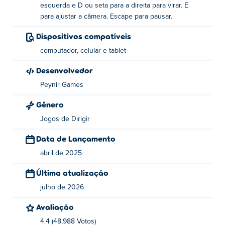
Freio / Ré: S ou a tecla de seta para baixo
esquerda e D ou seta para a direita para virar. E
para ajustar a câmera. Escape para pausar.
Girar: Use as teclas A e D ou as setas para a
esquerda e para a direita para girar
Dispositivos compatíveis
computador, celular e tablet
Ajuste da câmera: E
Desenvolvedor
Pausa: Escape
Peynir Games
Quem criou a Car Parking School?
Gênero
Car Parking School é criado pela Peynir Games. Este é o
Jogos de Dirigir
primeiro jogo deles no Poki!
Data de Lançamento
Como posso jogar Car Parking School de
abril de 2025
graça?
Última atualização
Você pode jogar Car Parking School gratuitamente no
julho de 2026
Poki.
Avaliação
Posso jogar Car Parking School em
4.4 (48,988 Votos)