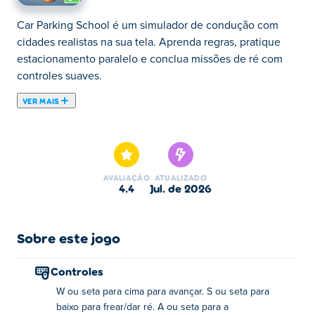
Car Parking School é um simulador de condução com
cidades realistas na sua tela. Aprenda regras, pratique
estacionamento paralelo e conclua missões de ré com
controles suaves.
VER MAIS
Car Parking School oferece uma experiência realista de
direção e estacionamento! Siga as regras de trânsito,
obedeça aos semáforos e evite multas policiais enquanto
navega por níveis desafiadores. Domine a arte de
AVALIAÇÃO
ATUALIZADO
estacionar manobrando em espaços apertados,
4.4
jul. de 2026
completando tarefas e evitando obstáculos. Cada nível
testa suas habilidades com mecânica realista, incluindo
controles fluidos e ambientes imersivos.
Sobre este jogo
Como jogo Car Parking School?
Controles
W ou seta para cima para avançar. S ou seta para
Avançar: W ou a tecla de seta para cima
baixo para frear/dar ré. A ou seta para a