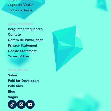
Jogos de Vestir
Todos os Jogos
AJUDA E SUPORTE
Perguntas frequentes
Contato
Centro de Privacidade
Privacy Statement
Cookie Statement
Terms of Use
QUEM SOMOS
Sobre
Poki for Developers
Poki Kids
Blog
Vagas