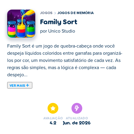
JOGOS
JOGOS DE MEMÓRIA
Family Sort
por
Unico Studio
Family Sort é um jogo de quebra-cabeça onde você
despeja líquidos coloridos entre garrafas para organizá-
los por cor, um movimento satisfatório de cada vez. As
regras são simples, mas a lógica é complexa — cada
despejo...
VER MAIS
Family Sort é um jogo de quebra-cabeça onde você
despeja líquidos coloridos entre garrafas para organizá-
los por cor, um movimento satisfatório de cada vez. As
regras são simples, mas a lógica é complexa — cada
AVALIAÇÃO
ATUALIZADO
despejo importa, e os níveis se tornam inteligentemente
4.2
jun. de 2026
desafiadores à medida que você avança. Sem