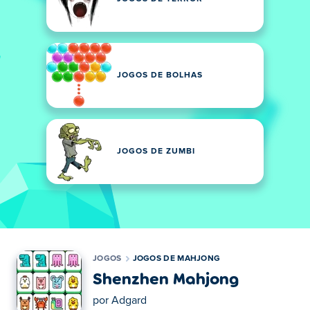
JOGOS DE BOLHAS
JOGOS DE ZUMBI
JOGOS
JOGOS DE MAHJONG
Shenzhen Mahjong
por
Adgard