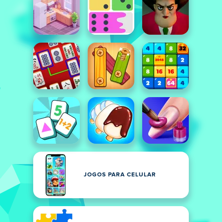
JOGOS PARA CELULAR