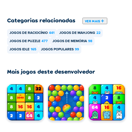
Shenzhen Mahjong pode ser jogado no seu computador
e em dispositivos móveis, como celulares e tablets.
Categorias relacionadas
VER MAIS
JOGOS DE RACIOCÍNIO
441
JOGOS DE MAHJONG
22
JOGOS DE PUZZLE
477
JOGOS DE MEMÓRIA
98
JOGOS IDLE
165
JOGOS POPULARES
99
Mais jogos deste desenvolvedor