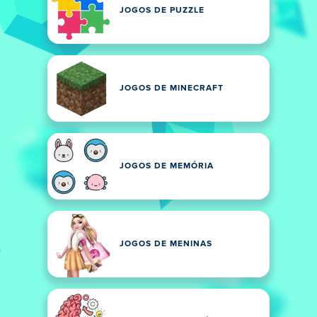
JOGOS DE PUZZLE
JOGOS DE MINECRAFT
JOGOS DE MEMÓRIA
JOGOS DE MENINAS