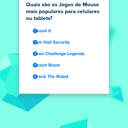
Quais são os Jogos de Mouse
mais populares para celulares
ou tablets?
Smash It
I Am Hall Security
Neon Challenge Legends
Smash Room
Wreck The Robot