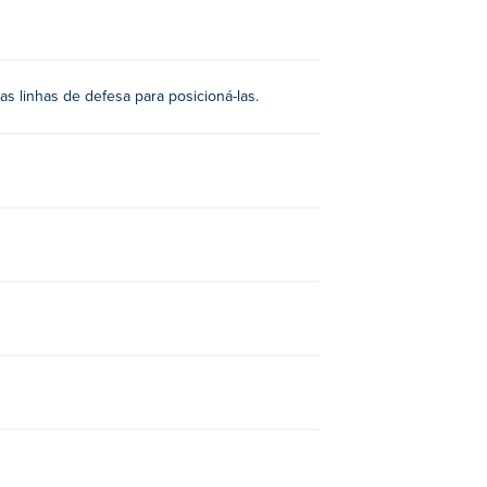
 as linhas de defesa para posicioná-las.
todas as suas galinhas guardiãs sejam
:
Base Defense 2
,
Pirate Defense
,
Call of
oban
,
Mafia Wars
, swingers, e
Tanko.io