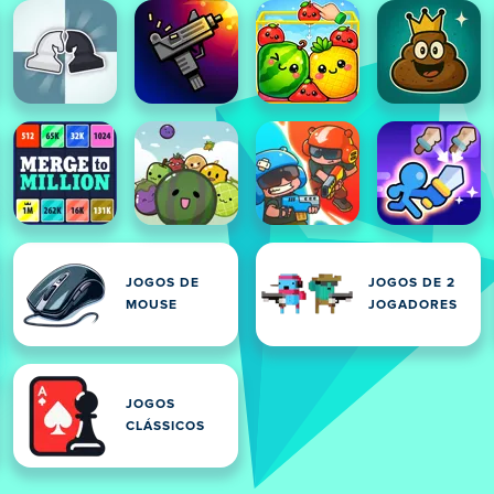
JOGOS DE
JOGOS DE 2
MOUSE
JOGADORES
JOGOS
CLÁSSICOS