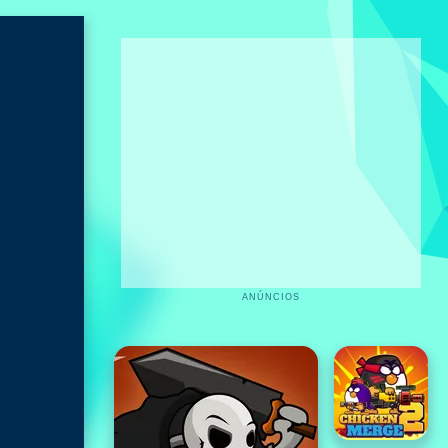
ANÚNCIOS