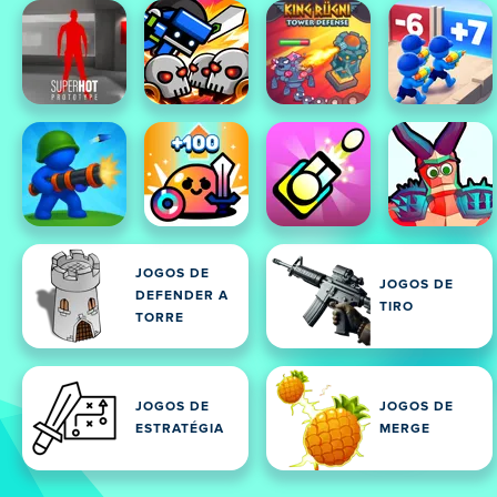
JOGOS DE
JOGOS DE
DEFENDER A
TIRO
TORRE
JOGOS DE
JOGOS DE
ESTRATÉGIA
MERGE