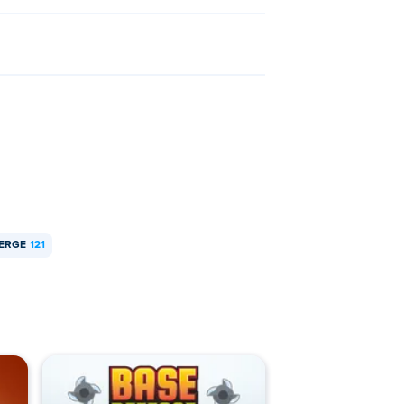
ERGE
121