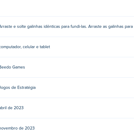
Arraste e solte galinhas idênticas para fundi-las. Arraste as galinhas para
ndi-las em uma galinha mais forte. Repita esse processo até que 
.
computador, celular e tablet
 Jogue seus outros jogos de estratégia cheios de ação em
Poki
Beedo Games
h Of Armour
,
Clash of Skulls
,
Clash of Tanks
, dark-boy,
Jelly Sok
de graça?
Jogos de Estratégia
amente em
Poki
.
positivos móveis e desktop?
abril de 2023
u computador e dispositivos móveis, como telefones e tablets.
novembro de 2023