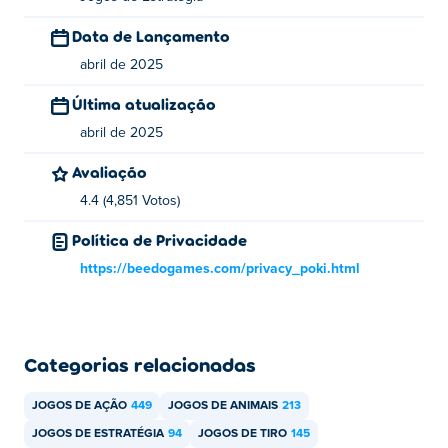
Mafia Wars
,
Pirate Defense
, pirates-merger,
Pizza Tower
,
Eggy Car
, swingers e
Tanko.io
!
Data de Lançamento
abril de 2025
Como posso jogar Chicken Merge 2 de graça?
Última atualização
Você pode jogar Chicken Merge 2 gratuitamente no
abril de 2025
Poki.
Avaliação
Posso jogar Chicken Merge 2 em dispositivos
4.4 (4,851 Votos)
móveis e desktop?
Política de Privacidade
Chicken Merge 2 pode ser jogado no seu computador e
https://beedogames.com/privacy_poki.html
em dispositivos móveis como celulares e tablets.
Categorias relacionadas
JOGOS DE AÇÃO
449
JOGOS DE ANIMAIS
213
JOGOS DE ESTRATÉGIA
94
JOGOS DE TIRO
145