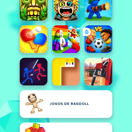
JOGOS DE RAGDOLL