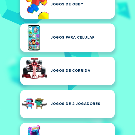
JOGOS DE OBBY
JOGOS PARA CELULAR
JOGOS DE CORRIDA
JOGOS DE 2 JOGADORES