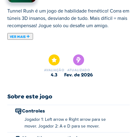
Tunnel Rush é um jogo de habilidade frenético! Corra em
túneis 3D insanos, desviando de tudo. Mais difícil = mais
recompensas! Jogue solo ou desafie um amigo.
VER MAIS
Tunnel Rush online é a melhor experiência para um
jogador em 3D. Abra caminho por cavernas e túneis.
Cada nível de Tunnel Rush leva você a um caleidoscópio
giratório de perigos e túneis 3D. Jogue Tunnel Rush para
AVALIAÇÃO
ATUALIZADO
desviar das barreiras usando apenas sua inteligência e
4.3
fev. de 2026
seu teclado. Quer testar sua velocidade de reação?
Jogue Tunnel Rush online agora e leve suas habilidades
ao limite. Só há uma maneira de mostrar quem é o chefe,
Sobre este jogo
então jogue Tunnel Rush no
Poki
para mostrar essas
reações extremamente nítidas.
Controles
Jogador 1: Left arrow e Right arrow para se
Atualizada:
mover. Jogador 2: A e D para se mover.