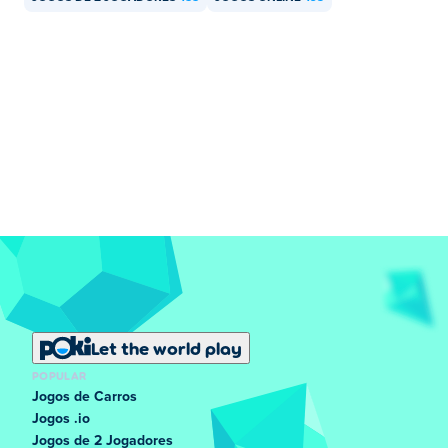
PhantomArcade3K e Evilsk8r - Arte
Kawai Sprite - Músico
Este é o primeiro jogo deles em Poki! Você pode
apoiar
os desenvolvedores
aqui e confira
sua campanha
Kickstarter
Para maiores informações.
Trilha sonora:
A trilha sonora de Friday Night Funkin foi composta por
KawaiSprite (Isaac Garcia). A música original com uma
variedade de influências de nu-jazz a batidas de dança
Vocaloid. Sinta-se à vontade para conferir
Página do
Bandcamp do Kawai Sprite
onde você pode ouvir toda a
trilha sonora.
Let the world play
POPULAR
Jogos de Carros
Jogos .io
Jogos de 2 Jogadores