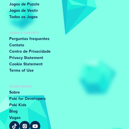
Jogos de Puzzle
Jogos de Vestir
Todos os Jogos
AJUDA E SUPORTE
Perguntas frequentes
Contato
Centro de Privacidade
Privacy Statement
Cookie Statement
Terms of Use
QUEM SOMOS
Sobre
Poki for Developers
Poki Kids
Blog
Vagas