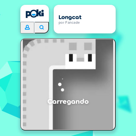
Longcat
por Fancade
Carregando