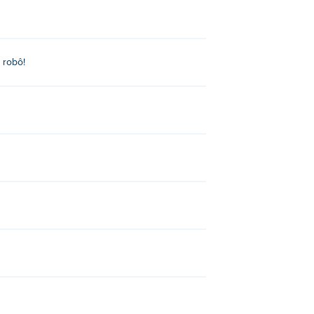
robô!
 robô!
obble
,
Recoil
e
Speed King
!