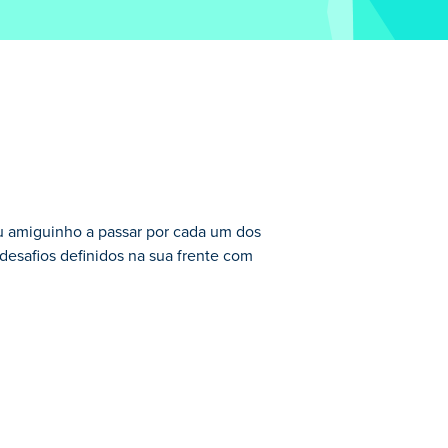
 amiguinho a passar por cada um dos
desafios definidos na sua frente com
 muitos níveis alucinantes! Você e seu
 esses níveis difíceis! Cada quebra-
ra onde precisa ir em seguida! Colete as
a-cabeças ou jogar níveis criados por