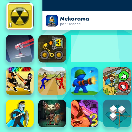
Mekorama
por Fancade