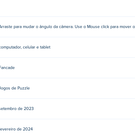
. Arraste para mudar o ângulo da câmera e clique para mover o 
Arraste para mudar o ângulo da câmera. Use o Mouse click para mover o
us outros jogos em Poki:
Drive Mad
,
Stacktris
,
Monster Tracks
,
G
computador, celular e tablet
raça?
Fancade
no Poki.
ivos móveis e desktop?
Jogos de Puzzle
dor e em dispositivos móveis como celulares e tablets.
setembro de 2023
fevereiro de 2024