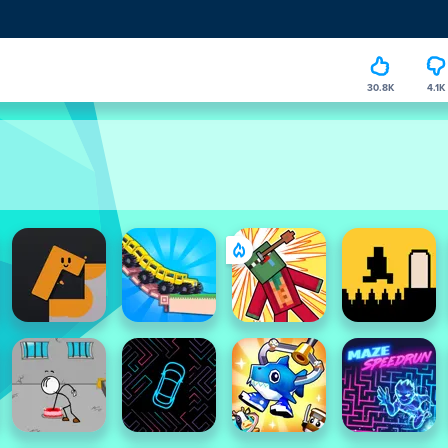
30.8K
4.1K