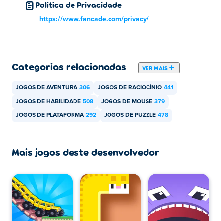
Política de Privacidade
https://www.fancade.com/privacy/
Categorias relacionadas
VER MAIS
JOGOS DE AVENTURA
306
JOGOS DE RACIOCÍNIO
441
JOGOS DE HABILIDADE
508
JOGOS DE MOUSE
379
JOGOS DE PLATAFORMA
292
JOGOS DE PUZZLE
478
Mais jogos deste desenvolvedor