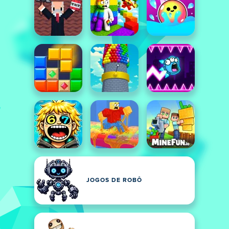
JOGOS DE ROBÔ