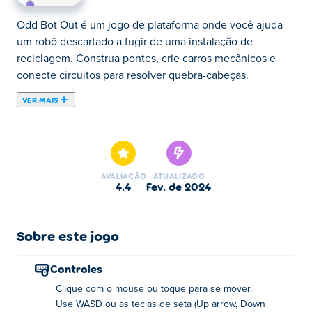
Odd Bot Out é um jogo de plataforma onde você ajuda
um robô descartado a fugir de uma instalação de
reciclagem. Construa pontes, crie carros mecânicos e
conecte circuitos para resolver quebra-cabeças.
VER MAIS
Odd Bot Out é um jogo de plataforma que gira em torno
de ajudar um pequeno robô a escapar da empresa de
robôs! Mas se libertar não é uma tarefa simples! A
empresa tem mapas complicados e obstáculos
AVALIAÇÃO
ATUALIZADO
desafiadores. Para ter sucesso, você deve aplicar sua
4.4
fev. de 2024
sabedoria, utilizar os objetos que encontrar, conectar o
circuito e pressionar os botões certos para limpar o
caminho para o robô! Não se preocupe, se você ficar
Sobre este jogo
preso, a função de dica está lá para dar uma mãozinha.
Você consegue guiar nosso pequeno robô estranho para
Controles
um lugar seguro?
Clique com o mouse ou toque para se mover.
Use WASD ou as teclas de seta (Up arrow, Down