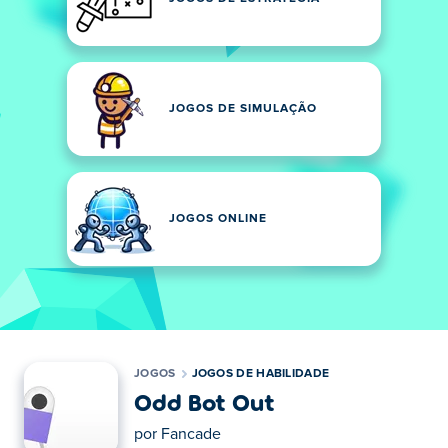
JOGOS DE SIMULAÇÃO
JOGOS ONLINE
JOGOS
JOGOS DE HABILIDADE
Odd Bot Out
por
Fancade