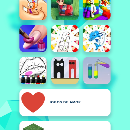
JOGOS DE AMOR