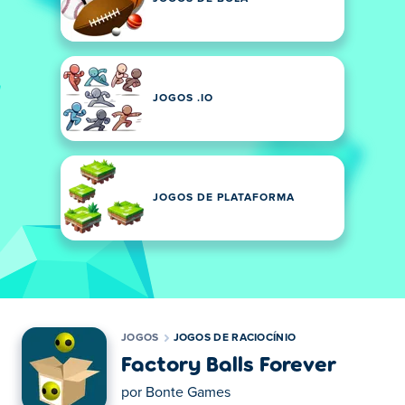
JOGOS .IO
JOGOS DE PLATAFORMA
JOGOS
JOGOS DE RACIOCÍNIO
Factory Balls Forever
por
Bonte Games