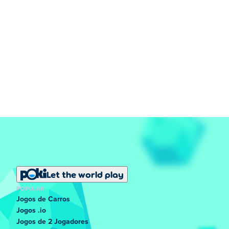
Let the world play
POPULAR
Jogos de Carros
Jogos .io
Jogos de 2 Jogadores