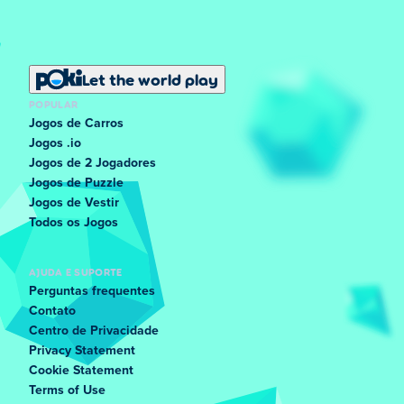
Little Alchemy 2 é criado pelo Recloak, um estúdio de
desenvolvimento de jogos baseado em Varsóvia,
Polônia. Eles também são os criadores do original little-
alchemy.
Let the world play
POPULAR
Jogos de Carros
Jogos .io
Jogos de 2 Jogadores
Jogos de Puzzle
Jogos de Vestir
Todos os Jogos
AJUDA E SUPORTE
Perguntas frequentes
Contato
Centro de Privacidade
Privacy Statement
Cookie Statement
Terms of Use