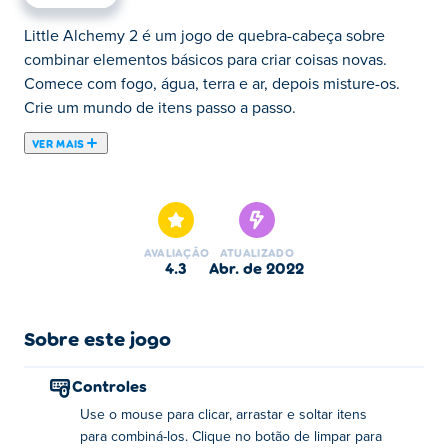
Little Alchemy 2 é um jogo de quebra-cabeça sobre
combinar elementos básicos para criar coisas novas.
Comece com fogo, água, terra e ar, depois misture-os.
Crie um mundo de itens passo a passo.
VER MAIS
Little Alchemy 2 é um jogo de crafting on-line feito pela
Recloak. O objetivo é combinar os elementos iniciais
para descobrir novos itens. Você começa o jogo com os
quatro elementos clássicos: terra, água, ar e fogo. Com
AVALIAÇÃO
ATUALIZADO
apenas esses quatro elementos, você pode descobrir
4.3
abr. de 2022
inúmeros itens novos. Você encontra quatro tipos
diferentes de itens no jogo:
Sobre este jogo
Itens básicos: esses são os itens que você obtém
desde o início ou desbloqueia, atendendo a
Controles
determinadas condições.
Use o mouse para clicar, arrastar e soltar itens
Itens desbloqueáveis: alguns itens podem ser
para combiná-los. Clique no botão de limpar para