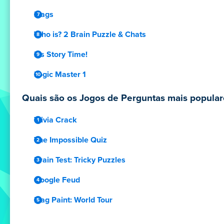
Flags
Who is? 2 Brain Puzzle & Chats
It's Story Time!
Logic Master 1
Quais são os Jogos de Perguntas mais populare
Trivia Crack
The Impossible Quiz
Brain Test: Tricky Puzzles
Google Feud
Flag Paint: World Tour