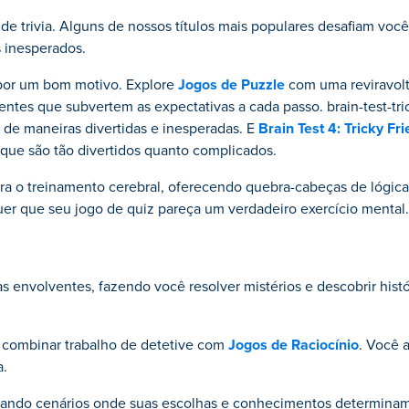
trivia. Alguns de nossos títulos mais populares desafiam você
s inesperados.
por um bom motivo. Explore
Jogos de Puzzle
com uma reviravol
ntes que subvertem as expectativas a cada passo. brain-test-tr
 de maneiras divertidas e inesperadas. E
Brain Test 4: Tricky Fr
 que são tão divertidos quanto complicados.
a o treinamento cerebral, oferecendo quebra-cabeças de lógica
er que seu jogo de quiz pareça um verdadeiro exercício mental.
 envolventes, fazendo você resolver mistérios e descobrir histó
o combinar trabalho de detetive com
Jogos de Raciocínio
. Você a
a.
ando cenários onde suas escolhas e conhecimentos determinam 