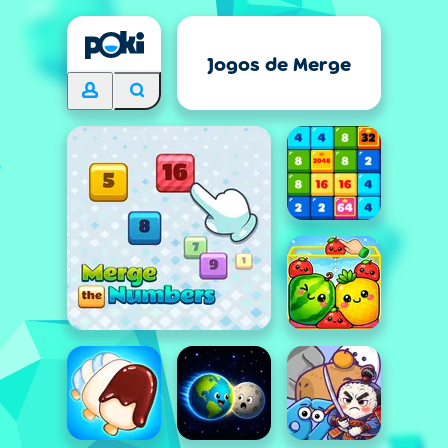
Jogos de Merge