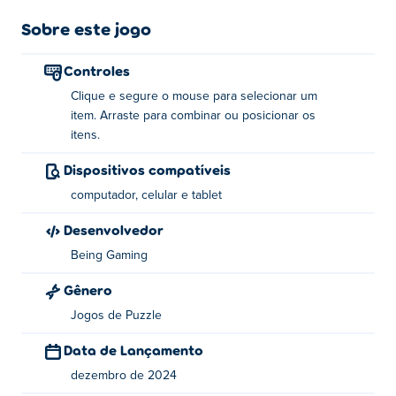
desbloqueando novos espaços, elementos exclusivos e
desafios emocionantes conforme você avança. Pronto
Sobre este jogo
para criar a casa dos sonhos que todos estavam
esperando?
Controles
Clique e segure o mouse para selecionar um
Como jogar Merge And Decor?
item. Arraste para combinar ou posicionar os
itens.
Clique e segure para selecionar um item, arraste-o para
mesclá-lo ou posicioná-lo.
Dispositivos compatíveis
computador, celular e tablet
Quem criou o Merge And Decor?
Desenvolvedor
Merge And Decor foi criado pela Being Gaming. Este é o
Being Gaming
primeiro jogo deles no Poki!
Gênero
Como posso jogar Merge And Decor de graça?
Jogos de Puzzle
Você pode jogar Merge And Decor gratuitamente no
Data de Lançamento
Poki.
dezembro de 2024
Posso jogar Merge And Decor em dispositivos