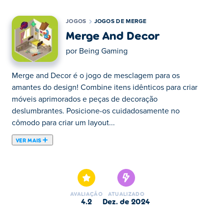
JOGOS
JOGOS DE MERGE
Merge And Decor
por
Being Gaming
Merge and Decor é o jogo de mesclagem para os
amantes do design! Combine itens idênticos para criar
móveis aprimorados e peças de decoração
deslumbrantes. Posicione-os cuidadosamente no
cômodo para criar um layout...
VER MAIS
Merge and Decor é o jogo de mesclagem para os
amantes do design! Combine itens idênticos para criar
móveis aprimorados e peças de decoração
deslumbrantes. Posicione-os cuidadosamente no
AVALIAÇÃO
ATUALIZADO
cômodo para criar um layout harmonioso e estiloso.
4.2
dez. de 2024
Complete cada cômodo preenchendo todas as seções,