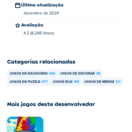
Última atualização
móveis e desktop?
dezembro de 2024
Merge And Decor pode ser jogado no seu computador e
Avaliação
em dispositivos móveis como celulares e tablets.
4.2 (8,248 Votos)
Categorias relacionadas
JOGOS DE RACIOCÍNIO
440
JOGOS DE DECORAR
38
JOGOS DE PUZZLE
477
JOGOS IDLE
165
JOGOS DE MERGE
121
Mais jogos deste desenvolvedor