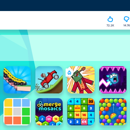
72.2K
14.7K