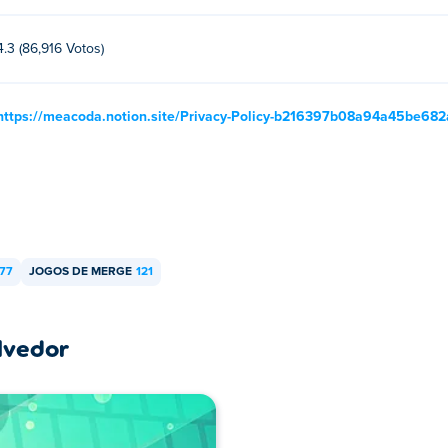
4.3 (86,916 Votos)
https://meacoda.notion.site/Privacy-Policy-b216397b08a94a45be68
77
JOGOS DE MERGE
121
lvedor