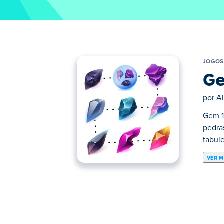
JOGOS
Ge
por
Ai
Gem 1
pedra
tabule
VER M
Aqui você pode jogar Gem 11. Gem 11 é um