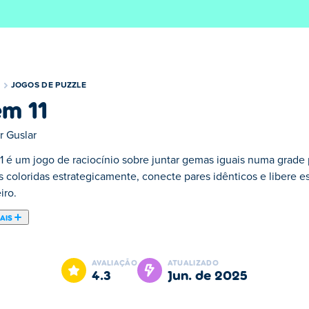
JOGOS DE PUZZLE
m 11
r Guslar
1 é um jogo de raciocínio sobre juntar gemas iguais numa grade 
s coloridas estrategicamente, conecte pares idênticos e libere e
iro.
AIS
 dos nossos selecionados Jogos de Puzzle.
AVALIAÇÃO
ATUALIZADO
4.3
jun. de 2025