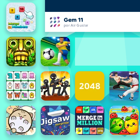
Gem 11
por Air Guslar