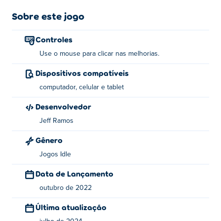
naves para mantê-los mais fortes! Não se esqueça de
vender sua frota depois de um tempo para ganhar ainda
Sobre este jogo
mais com multiplicadores melhores para que você possa
realmente ir ao infinito e além! Você tem o que é preciso
Controles
para liderar a frota?
Use o mouse para clicar nas melhorias.
Como jogar Império Galáctico
Dispositivos compatíveis
computador, celular e tablet
Use o mouse para clicar em upgrades para ficar mais
forte!
Desenvolvedor
Jeff Ramos
Quem criou o Império Galáctico?
Gênero
O Império Galáctico é criado por Jeff Ramos. Este é o
Jogos Idle
primeiro jogo deles no Poki!
Data de Lançamento
Como posso jogar Galactic Empire de graça?
outubro de 2022
Você pode jogar Galactic Empire gratuitamente em Poki
Última atualização
Posso jogar Galactic Empire em dispositivos