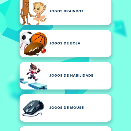
JOGOS BRAINROT
JOGOS DE BOLA
JOGOS DE HABILIDADE
JOGOS DE MOUSE