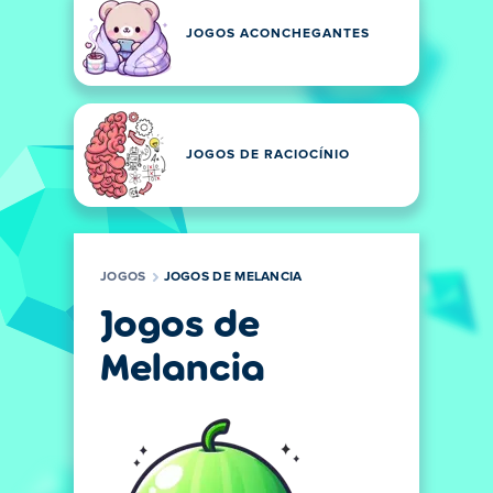
JOGOS ACONCHEGANTES
JOGOS DE RACIOCÍNIO
JOGOS
JOGOS DE MELANCIA
Jogos de
Melancia