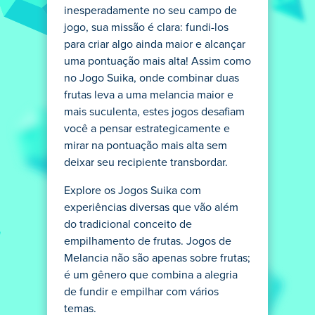
inesperadamente no seu campo de
jogo, sua missão é clara: fundi-los
para criar algo ainda maior e alcançar
uma pontuação mais alta! Assim como
no Jogo Suika, onde combinar duas
frutas leva a uma melancia maior e
mais suculenta, estes jogos desafiam
você a pensar estrategicamente e
mirar na pontuação mais alta sem
deixar seu recipiente transbordar.
Explore os Jogos Suika com
experiências diversas que vão além
do tradicional conceito de
empilhamento de frutas. Jogos de
Melancia não são apenas sobre frutas;
é um gênero que combina a alegria
de fundir e empilhar com vários
temas.