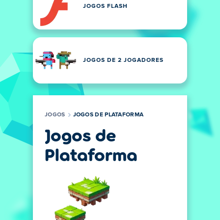
JOGOS FLASH
JOGOS DE 2 JOGADORES
JOGOS
JOGOS DE PLATAFORMA
Jogos de
Plataforma