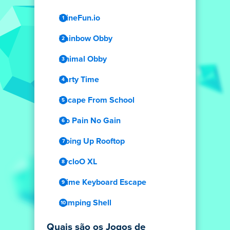
MineFun.io
Rainbow Obby
Animal Obby
Party Time
Escape From School
No Pain No Gain
Going Up Rooftop
circloO XL
Slime Keyboard Escape
Jumping Shell
Quais são os Jogos de