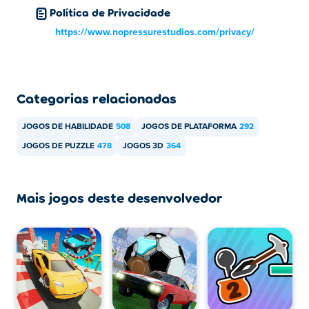
Política de Privacidade
https://www.nopressurestudios.com/privacy/
Categorias relacionadas
JOGOS DE HABILIDADE
508
JOGOS DE PLATAFORMA
292
JOGOS DE PUZZLE
478
JOGOS 3D
364
Mais jogos deste desenvolvedor