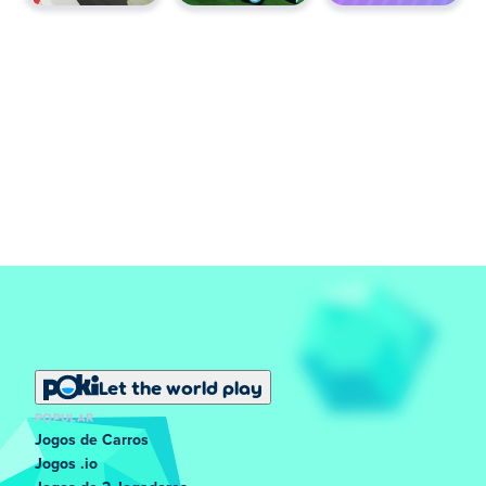
Let the world play
POPULAR
Jogos de Carros
Jogos .io