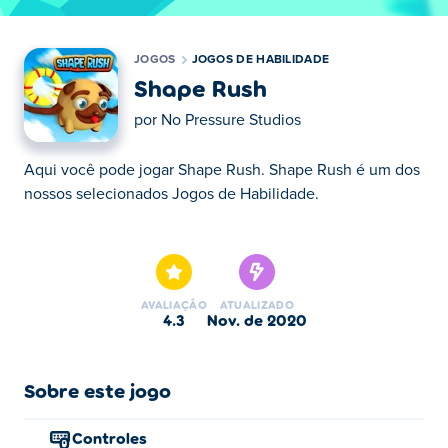
JOGOS
JOGOS DE HABILIDADE
Shape Rush
por
No Pressure Studios
Aqui você pode jogar Shape Rush. Shape Rush é um dos
nossos selecionados Jogos de Habilidade.
Aqui você pode jogar Shape Rush. Shape Rush é um dos
nossos selecionados Jogos de Habilidade.
AVALIAÇÃO
ATUALIZADO
4.3
nov. de 2020
Sobre este jogo
Controles