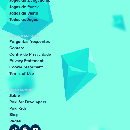
Jogos de 2 Jogadores
Jogos de Puzzle
Jogos de Vestir
Todos os Jogos
AJUDA E SUPORTE
Perguntas frequentes
Contato
Centro de Privacidade
Privacy Statement
Cookie Statement
Terms of Use
QUEM SOMOS
Sobre
Poki for Developers
Poki Kids
Blog
Vagas