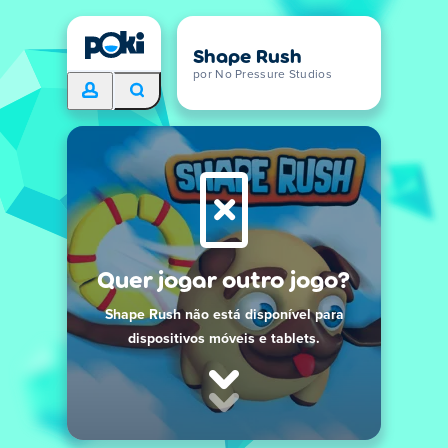
Shape Rush
por No Pressure Studios
Quer jogar outro jogo?
Shape Rush não está disponível para
dispositivos móveis e tablets.