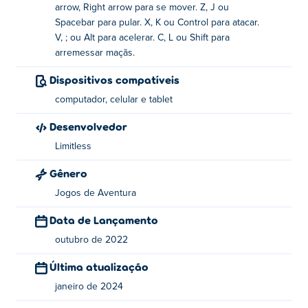
segredos do jogo.
arrow, Right arrow para se mover. Z, J ou
Spacebar para pular. X, K ou Control para atacar.
Como jogar Apple Knight: Mini Dungeons?
V, ; ou Alt para acelerar. C, L ou Shift para
arremessar maçãs.
Mover - WASD ou teclas de seta
Dispositivos compatíveis
Salto - Z ou J ou Espaço
computador, celular e tablet
Ataque - X ou K ou Controle
Desenvolvedor
Traço - V ou ; ou Alt
Limitless
Jogue maçãs - C ou L ou Shift
Gênero
Jogos de Aventura
Quem criou Apple Knight: Mini Dungeons?
Data de Lançamento
Apple Knight: Mini Dungeons foi criado pela Limitless.
outubro de 2022
Eles têm outro jogo Poki:
Apple Knight
,
Apple Knight:
Fight
, e viking-village!
Última atualização
janeiro de 2024
Como posso jogar Apple Knight: Mini