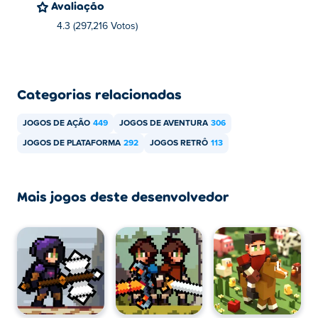
Dungeons gratuitamente?
Avaliação
4.3 (297,216 Votos)
Você pode jogar Apple Knight: Mini Dungeons
gratuitamente em Poki.
Posso jogar Apple Knight: Mini Dungeons em
Categorias relacionadas
dispositivos móveis e desktop?
JOGOS DE AÇÃO
449
JOGOS DE AVENTURA
306
Apple Knight: Mini Dungeons pode ser jogado em seu
computador e em dispositivos móveis, como telefones e
JOGOS DE PLATAFORMA
292
JOGOS RETRÔ
113
tablets.
Mais jogos deste desenvolvedor