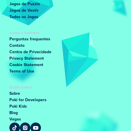
Jogos de Puzzle
Jogos de Vestir
Todos os Jogos
AJUDA E SUPORTE
Perguntas frequentes
Contato
Centro de Privacidade
Privacy Statement
Cookie Statement
Terms of Use
QUEM SOMOS
Sobre
Poki for Developers
Poki Kids
Blog
Vagas