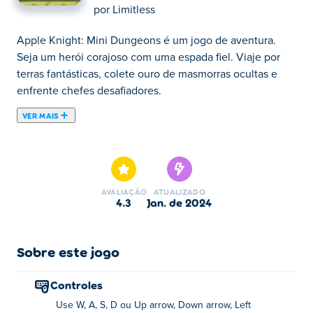
por
Limitless
Apple Knight: Mini Dungeons é um jogo de aventura.
Seja um herói corajoso com uma espada fiel. Viaje por
terras fantásticas, colete ouro de masmorras ocultas e
enfrente chefes desafiadores.
VER MAIS
Apple Knight: Mini Dungeons é um RPG de plataforma
de ação onde você é um herói corajoso que tem uma
espada confiável e muitas maçãs. Explore um reino em
uma terra de fantasia distante, onde você pode embarcar
AVALIAÇÃO
ATUALIZADO
em aventuras heróicas. Descubra florestas mágicas e lute
4.3
jan. de 2024
contra os inimigos assustadores, colete ouro e joias
valiosas em masmorras escondidas, desbloqueie novos
trajes emocionantes e derrote todos os chefes difíceis
Sobre este jogo
que o jogo fizer você enfrentar. Pule, corra, balance,
jogue maçãs, faça o que for preciso para completar
Controles
Apple Knight: Mini Dungeons e desbloqueie todos os
Use W, A, S, D ou Up arrow, Down arrow, Left