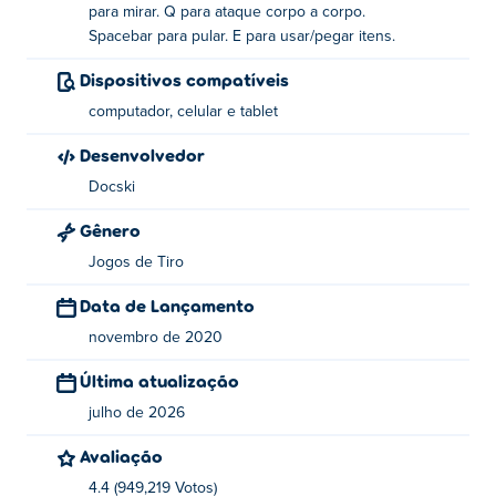
Como jogar:
para mirar. Q para ataque corpo a corpo.
Spacebar para pular. E para usar/pegar itens.
Mover - teclas WASD
Mudar de arma - 1
Dispositivos compatíveis
Use granada - 2
computador, celular e tablet
Recarregar - R
Desenvolvedor
Botão direito do mouse - Mira de rifle
Ataque corpo a corpo - Q
Docski
Jump - barra de espaço
Gênero
Usar / pegar itens - E
Jogos de Tiro
Sobre o criador:
Data de Lançamento
Repuls.io foi criado por Docski. Este é o primeiro jogo
novembro de 2020
deles aqui no
Poki
!
Última atualização
julho de 2026
Avaliação
4.4 (949,219 Votos)