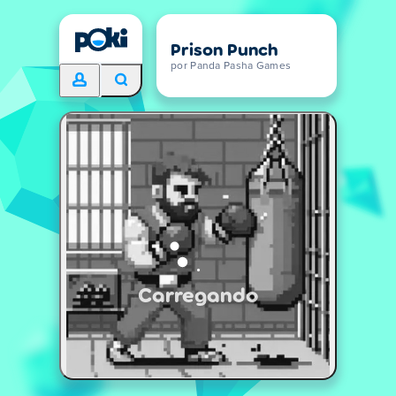
Prison Punch
por Panda Pasha Games
Carregando