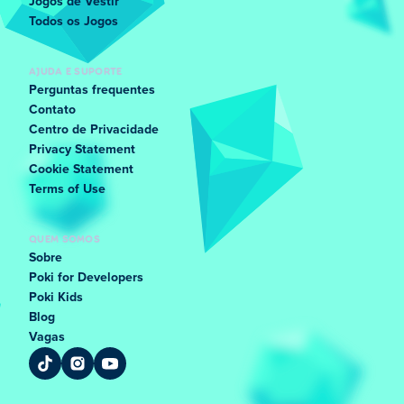
Jogos de Vestir
Todos os Jogos
AJUDA E SUPORTE
Perguntas frequentes
Contato
Centro de Privacidade
Privacy Statement
Cookie Statement
Terms of Use
QUEM SOMOS
Sobre
Poki for Developers
Poki Kids
Blog
Vagas