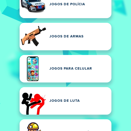
JOGOS DE POLÍCIA
JOGOS DE ARMAS
JOGOS PARA CELULAR
JOGOS DE LUTA